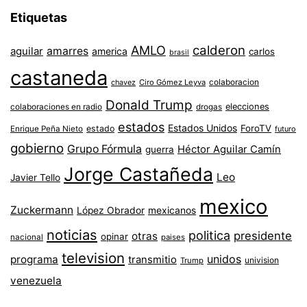
Etiquetas
AMLO
calderon
aguilar
amarres
america
carlos
brasil
castaneda
colaboracion
chavez
Ciro Gómez Leyva
Donald Trump
colaboraciones en radio
elecciones
drogas
estados
Estados Unidos
ForoTV
estado
Enrique Peña Nieto
futuro
gobierno
Grupo Fórmula
Héctor Aguilar Camín
guerra
Jorge Castañeda
Leo
Javier Tello
mexico
Zuckermann
López Obrador
mexicanos
noticias
politica
presidente
otras
opinar
nacional
paises
television
unidos
programa
transmitio
univision
Trump
venezuela