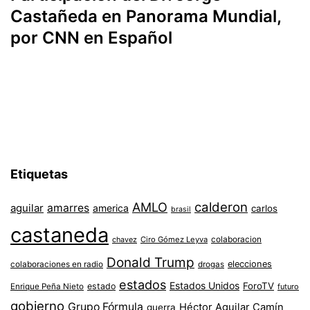
Castañeda en Panorama Mundial,
por CNN en Español
Etiquetas
AMLO
calderon
aguilar
amarres
america
carlos
brasil
castaneda
colaboracion
chavez
Ciro Gómez Leyva
Donald Trump
colaboraciones en radio
elecciones
drogas
estados
Estados Unidos
ForoTV
estado
Enrique Peña Nieto
futuro
gobierno
Grupo Fórmula
Héctor Aguilar Camín
guerra