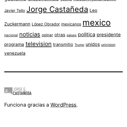
Jorge Castañeda
Leo
Javier Tello
mexico
Zuckermann
López Obrador
mexicanos
noticias
politica
presidente
otras
opinar
nacional
paises
television
unidos
programa
transmitio
univision
Trump
venezuela
Funciona gracias a
WordPress
.