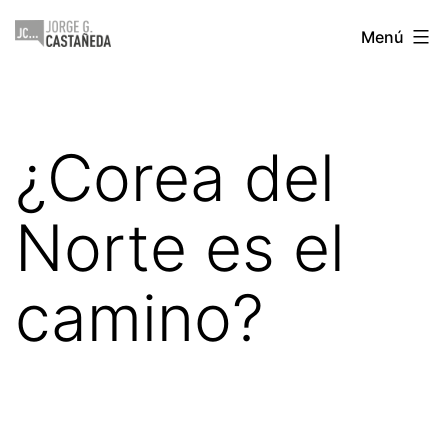
Saltar
Jorge
Menú
al
Castañeda
contenido
¿Corea del
Norte es el
camino?