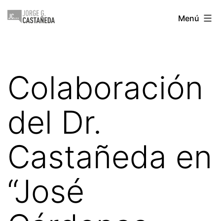
Saltar
Jorge
Menú
al
Castañeda
contenido
Colaboración
del Dr.
Castañeda en
“José