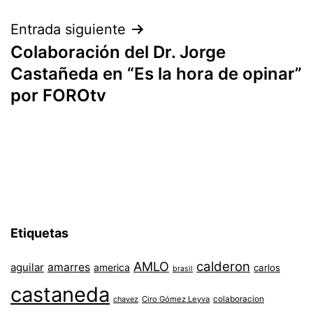
Entrada siguiente
Colaboración del Dr. Jorge
Castañeda en “Es la hora de opinar”
por FOROtv
Etiquetas
AMLO
calderon
aguilar
amarres
america
carlos
brasil
castaneda
colaboracion
chavez
Ciro Gómez Leyva