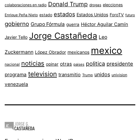
Donald Trump
colaboraciones en radio
elecciones
drogas
estados
Estados Unidos
ForoTV
estado
Enrique Peña Nieto
futuro
gobierno
Grupo Fórmula
Héctor Aguilar Camín
guerra
Jorge Castañeda
Leo
Javier Tello
mexico
Zuckermann
López Obrador
mexicanos
noticias
politica
presidente
otras
opinar
nacional
paises
television
unidos
programa
transmitio
univision
Trump
venezuela