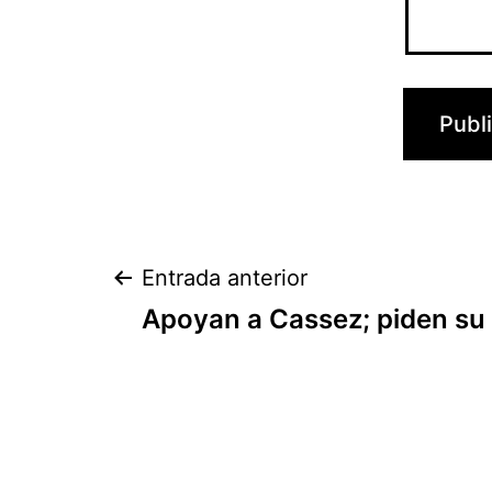
Navegación
Entrada anterior
Apoyan a Cassez; piden su 
de
entradas