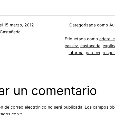
el
15 marzo, 2012
Categorizada como
Au
 Castañeda
Etiquetada como
adetalle
cassez
,
castaneda
,
explic
informa
,
parecer
,
respe
ar un comentario
ón de correo electrónico no será publicada.
Los campos obl
cados con
*