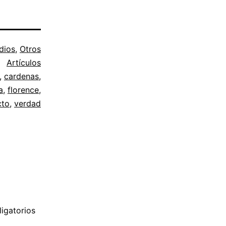
dios
,
Otros
Artículos
,
cardenas
,
a
,
florence
,
cto
,
verdad
igatorios