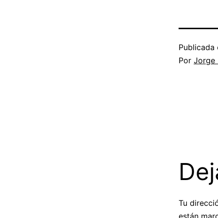
Publicada 
Por
Jorge
Dej
Tu direcci
están mar