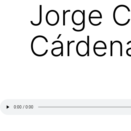
Jorge C
Cárdena