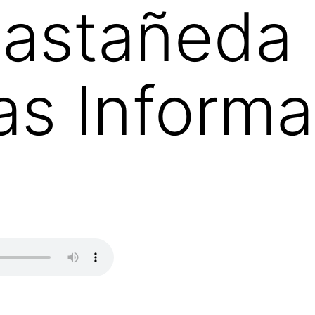
astañeda 
s Informa