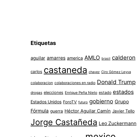
Etiquetas
AMLO
calderon
aguilar
amarres
america
brasil
castaneda
carlos
chavez
Ciro Gómez Leyva
Donald Trump
colaboracion
colaboraciones en radio
estados
elecciones
estado
drogas
Enrique Peña Nieto
gobierno
Grupo
Estados Unidos
ForoTV
futuro
Fórmula
Héctor Aguilar Camín
guerra
Javier Tello
Jorge Castañeda
Leo Zuckermann
mexico