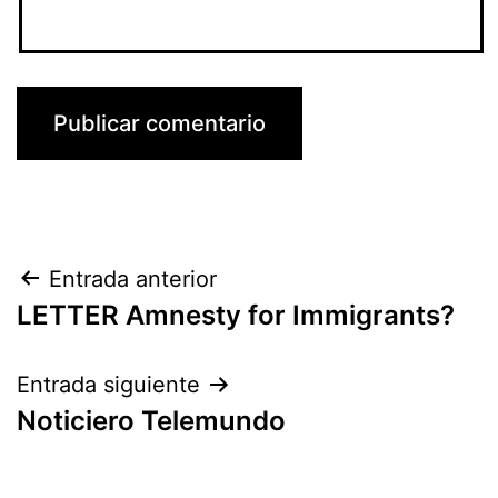
Navegación
Entrada anterior
LETTER Amnesty for Immigrants?
de
entradas
Entrada siguiente
Noticiero Telemundo