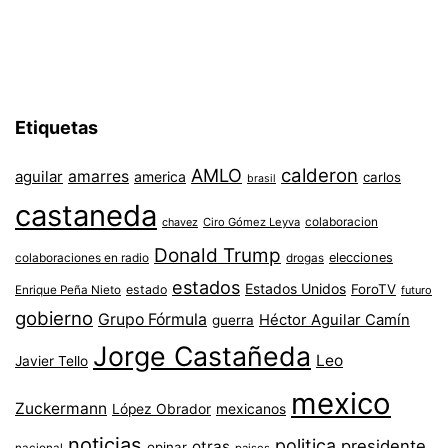
Etiquetas
AMLO
calderon
aguilar
amarres
america
carlos
brasil
castaneda
colaboracion
chavez
Ciro Gómez Leyva
Donald Trump
colaboraciones en radio
elecciones
drogas
estados
Estados Unidos
ForoTV
estado
Enrique Peña Nieto
futuro
gobierno
Grupo Fórmula
Héctor Aguilar Camín
guerra
Jorge Castañeda
Leo
Javier Tello
mexico
Zuckermann
López Obrador
mexicanos
noticias
politica
presidente
otras
opinar