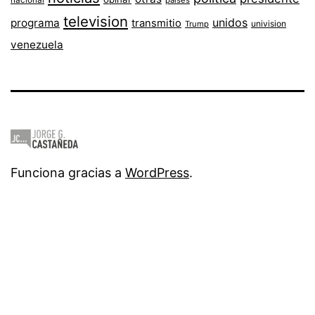
nacional
paises
television
unidos
programa
transmitio
univision
Trump
venezuela
Funciona gracias a
WordPress
.