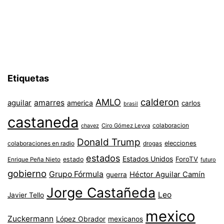
Etiquetas
AMLO
calderon
aguilar
amarres
america
carlos
brasil
castaneda
colaboracion
chavez
Ciro Gómez Leyva
Donald Trump
colaboraciones en radio
elecciones
drogas
estados
Estados Unidos
ForoTV
estado
Enrique Peña Nieto
futuro
gobierno
Grupo Fórmula
Héctor Aguilar Camín
guerra
Jorge Castañeda
Leo
Javier Tello
mexico
Zuckermann
López Obrador
mexicanos