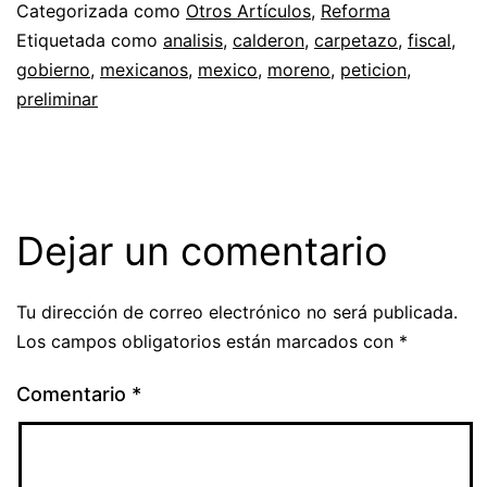
Categorizada como
Otros Artículos
,
Reforma
Etiquetada como
analisis
,
calderon
,
carpetazo
,
fiscal
,
gobierno
,
mexicanos
,
mexico
,
moreno
,
peticion
,
preliminar
Dejar un comentario
Tu dirección de correo electrónico no será publicada.
Los campos obligatorios están marcados con
*
Comentario
*