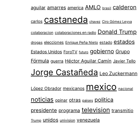
AMLO
calderon
aguilar
amarres
america
brasil
castaneda
carlos
chavez
Ciro Gómez Leyva
Donald Trump
colaboracion
colaboraciones en radio
estados
elecciones
estado
drogas
Enrique Peña Nieto
gobierno
Grupo
Estados Unidos
ForoTV
futuro
Fórmula
Héctor Aguilar Camín
guerra
Javier Tello
Jorge Castañeda
Leo Zuckermann
mexico
López Obrador
mexicanos
nacional
noticias
politica
otras
opinar
paises
television
presidente
programa
transmitio
unidos
venezuela
univision
Trump