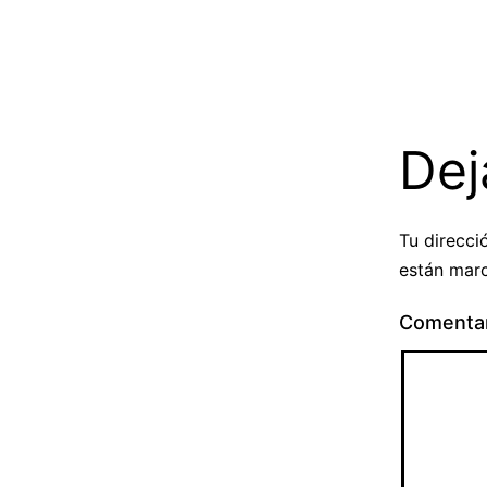
Dej
Tu direcci
están mar
Comenta