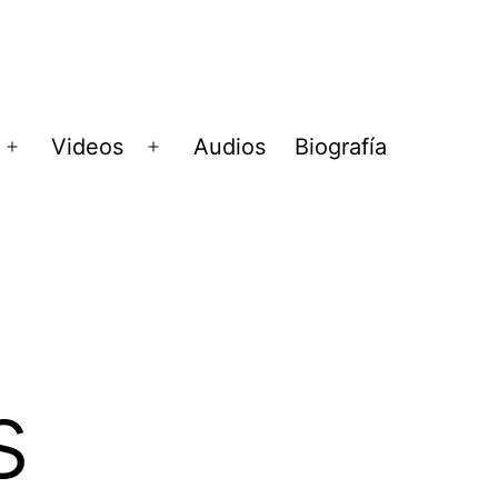
Videos
Audios
Biografía
Abrir
Abrir
menú
menú
s