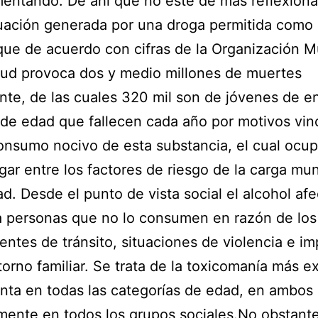
entando. De ahí que no esté de más reflexiona
tuación generada por una droga permitida como 
que de acuerdo con cifras de la Organización M
lud provoca dos y medio millones de muertes
te, de las cuales 320 mil son de jóvenes de en
de edad que fallecen cada año por motivos vin
onsumo nocivo de esta substancia, el cual ocup
ugar entre los factores de riesgo de la carga mu
ad. Desde el punto de vista social el alcohol afe
a personas que no lo consumen en razón de los
entes de tránsito, situaciones de violencia e i
torno familiar. Se trata de la toxicomanía más e
nta en todas las categorías de edad, en ambos
mente en todos los grupos sociales.No obstante