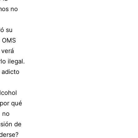
mos no
ró su
la OMS
 verá
o ilegal.
 adicto
lcohol
¿por qué
e no
nsión de
ederse?