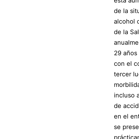
está aum
de la si
alcohol 
de la Sa
anualmen
29 años 
con el c
tercer l
morbilid
incluso 
de accid
en el en
se prese
práctica