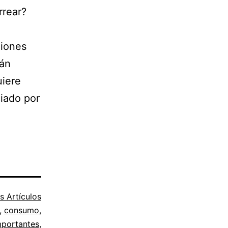
rrear?
e
giones
tán
uiere
ciado por
s Artículos
,
consumo
,
mportantes
,