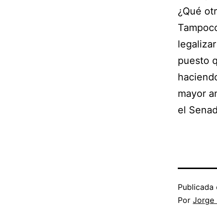
¿Qué otr
Tampoco 
legaliza
puesto q
haciendo
mayor an
el Senad
Publicada 
Por
Jorge