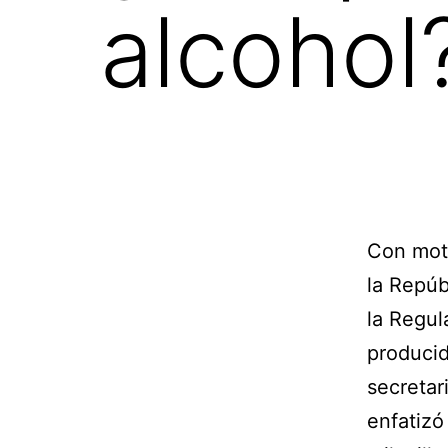
alcohol
Con moti
la Repúb
la Regul
producid
secretar
enfatizó