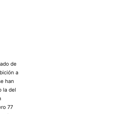
nado de
bición a
se han
 la del
n
ero 77