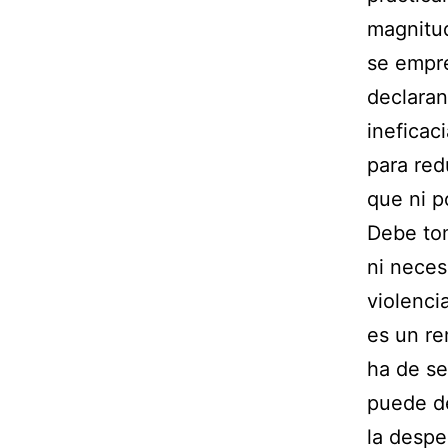
magnitud
se empr
declaran
ineficac
para red
que ni p
Debe to
ni nece
violenci
es un re
ha de se
puede de
la despe