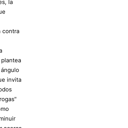
s, la
que
a contra
o
a
 plantea
 ángulo
e invita
modos
drogas"
como
minuir