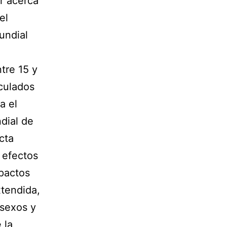
r acerca
el
undial
tre 15 y
culados
a el
ndial de
cta
 efectos
mpactos
xtendida,
 sexos y
 la