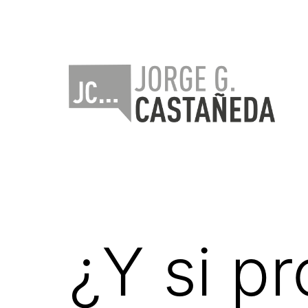
Saltar
al
contenido
Jorge
Castañeda
¿Y si p