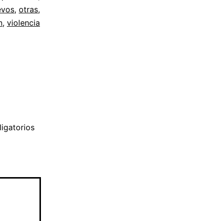
evos
,
otras
,
n
,
violencia
igatorios