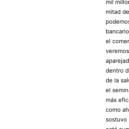
mil mill
mitad de
podemos 
bancario
el comer
veremos 
aparejad
dentro d
de la sa
el semin
más efic
como aho
sostuvo 