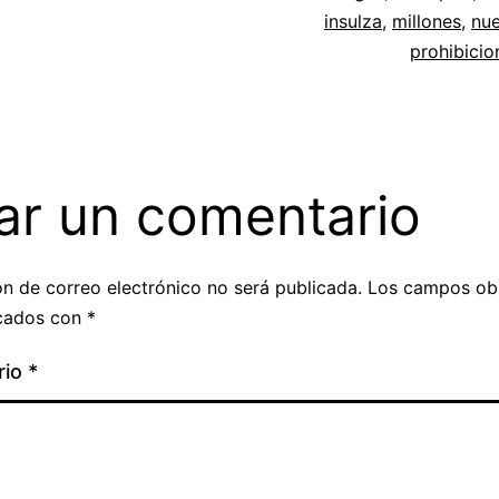
insulza
,
millones
,
nu
prohibicio
ar un comentario
ón de correo electrónico no será publicada.
Los campos obl
cados con
*
rio
*