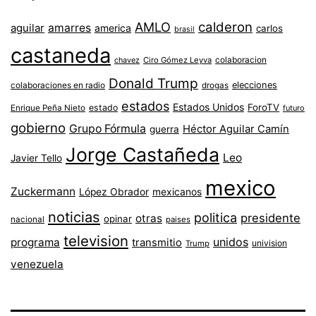
AMLO
calderon
aguilar
amarres
america
carlos
brasil
castaneda
colaboracion
chavez
Ciro Gómez Leyva
Donald Trump
colaboraciones en radio
elecciones
drogas
estados
Estados Unidos
ForoTV
estado
Enrique Peña Nieto
futuro
gobierno
Grupo Fórmula
Héctor Aguilar Camín
guerra
Jorge Castañeda
Leo
Javier Tello
mexico
Zuckermann
López Obrador
mexicanos
noticias
politica
presidente
otras
opinar
nacional
paises
television
unidos
programa
transmitio
univision
Trump
venezuela