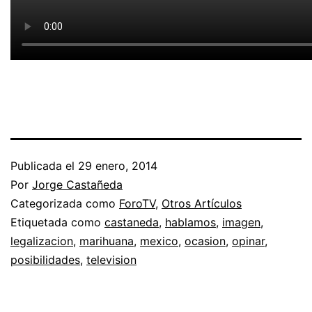
Publicada el
29 enero, 2014
Por
Jorge Castañeda
Categorizada como
ForoTV
,
Otros Artículos
Etiquetada como
castaneda
,
hablamos
,
imagen
,
legalizacion
,
marihuana
,
mexico
,
ocasion
,
opinar
,
posibilidades
,
television