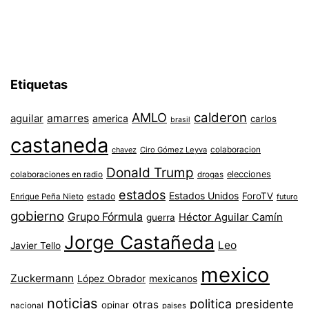
Etiquetas
AMLO
calderon
aguilar
amarres
america
carlos
brasil
castaneda
colaboracion
chavez
Ciro Gómez Leyva
Donald Trump
colaboraciones en radio
elecciones
drogas
estados
Estados Unidos
ForoTV
estado
Enrique Peña Nieto
futuro
gobierno
Grupo Fórmula
Héctor Aguilar Camín
guerra
Jorge Castañeda
Leo
Javier Tello
mexico
Zuckermann
López Obrador
mexicanos
noticias
politica
presidente
otras
opinar
nacional
paises