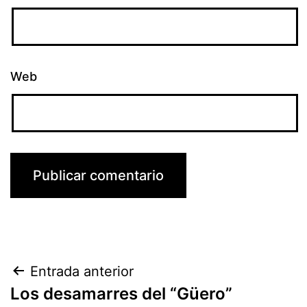
Web
Navegación
Entrada anterior
Los desamarres del “Güero”
de