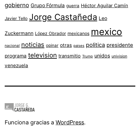
gobierno
Grupo Fórmula
Héctor Aguilar Camín
guerra
Jorge Castañeda
Leo
Javier Tello
mexico
Zuckermann
López Obrador
mexicanos
noticias
politica
presidente
otras
opinar
nacional
paises
television
unidos
programa
transmitio
univision
Trump
venezuela
Funciona gracias a
WordPress
.