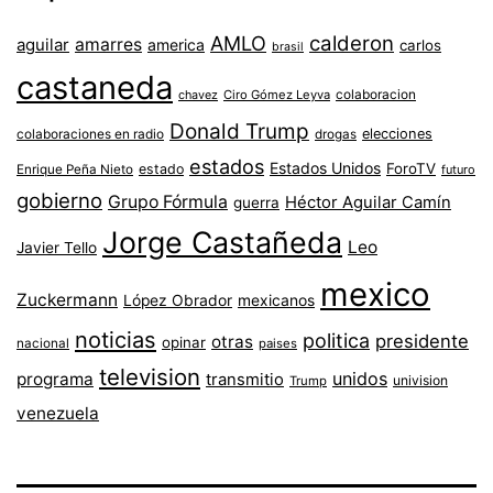
AMLO
calderon
aguilar
amarres
america
carlos
brasil
castaneda
colaboracion
chavez
Ciro Gómez Leyva
Donald Trump
colaboraciones en radio
elecciones
drogas
estados
Estados Unidos
ForoTV
estado
Enrique Peña Nieto
futuro
gobierno
Grupo Fórmula
Héctor Aguilar Camín
guerra
Jorge Castañeda
Leo
Javier Tello
mexico
Zuckermann
López Obrador
mexicanos
noticias
politica
presidente
otras
opinar
nacional
paises
television
unidos
programa
transmitio
univision
Trump
venezuela