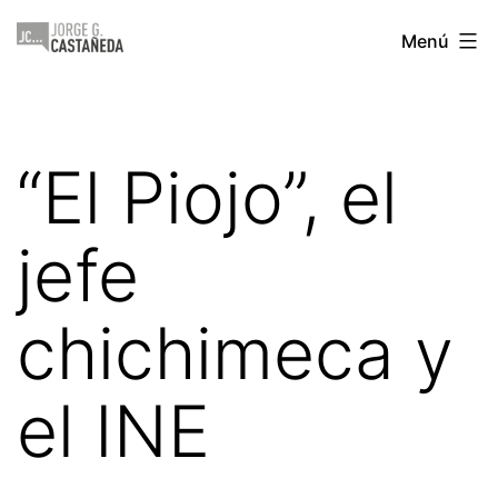
Saltar
Jorge
Menú
al
Castañeda
contenido
“El Piojo”, el
jefe
chichimeca y
el INE