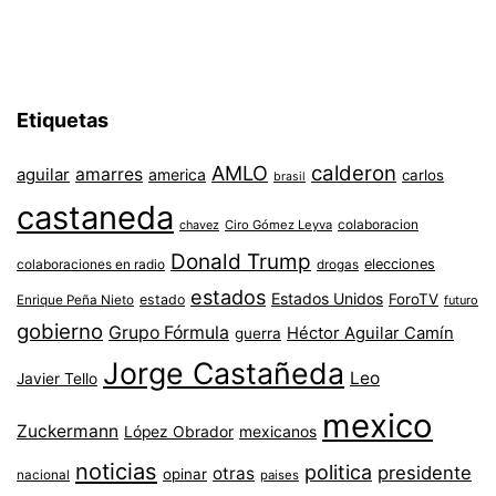
Etiquetas
AMLO
calderon
aguilar
amarres
america
carlos
brasil
castaneda
colaboracion
chavez
Ciro Gómez Leyva
Donald Trump
colaboraciones en radio
elecciones
drogas
estados
Estados Unidos
ForoTV
estado
Enrique Peña Nieto
futuro
gobierno
Grupo Fórmula
Héctor Aguilar Camín
guerra
Jorge Castañeda
Leo
Javier Tello
mexico
Zuckermann
López Obrador
mexicanos
noticias
politica
presidente
otras
opinar
nacional
paises