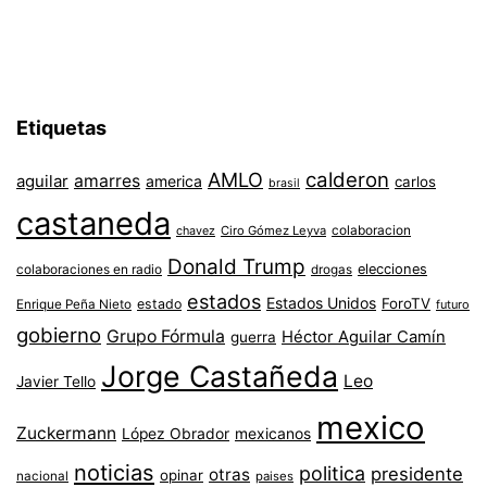
Etiquetas
AMLO
calderon
aguilar
amarres
america
carlos
brasil
castaneda
colaboracion
chavez
Ciro Gómez Leyva
Donald Trump
colaboraciones en radio
elecciones
drogas
estados
Estados Unidos
ForoTV
estado
Enrique Peña Nieto
futuro
gobierno
Grupo Fórmula
Héctor Aguilar Camín
guerra
Jorge Castañeda
Leo
Javier Tello
mexico
Zuckermann
López Obrador
mexicanos
noticias
politica
presidente
otras
opinar
nacional
paises