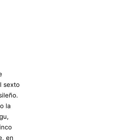
e
l sexto
sileño.
o la
ngu,
inco
e, en