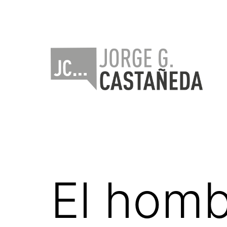
Saltar
al
contenido
Jorge
Castañeda
El homb