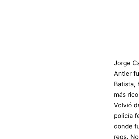
Jorge C
Antier f
Batista,
más rico
Volvió d
policía f
donde fu
reos. No