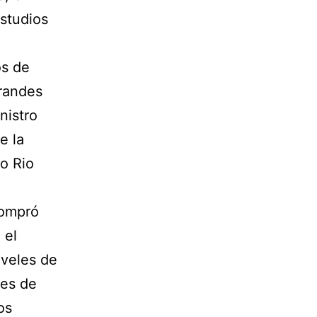
estudios
os de
grandes
nistro
e la
o Rio
compró
 el
iveles de
nes de
os