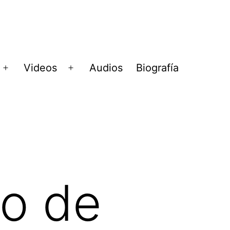
Videos
Audios
Biografía
Abrir
Abrir
menú
menú
co de