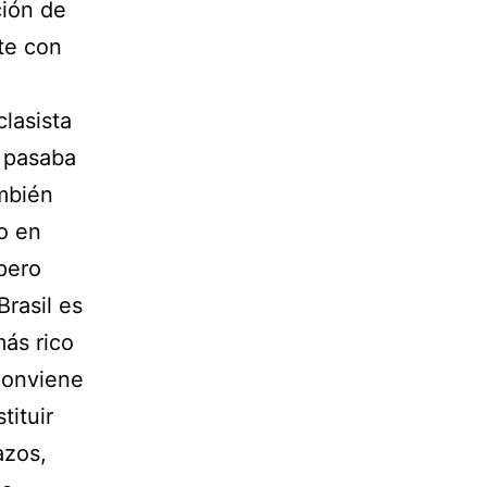
ción de
te con
lasista
e pasaba
mbién
o en
 pero
rasil es
más rico
Conviene
tituir
azos,