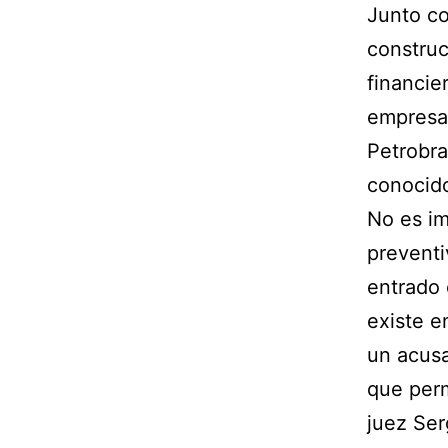
Junto co
construc
financie
empresar
Petrobra
conocido
No es im
preventi
entrado 
existe e
un acusa
que perm
juez Ser