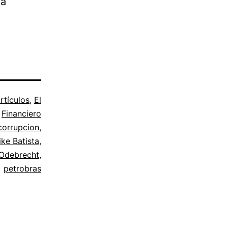
ga
rtículos
,
El
Financiero
corrupcion
,
ike Batista
,
Odebrecht
,
petrobras