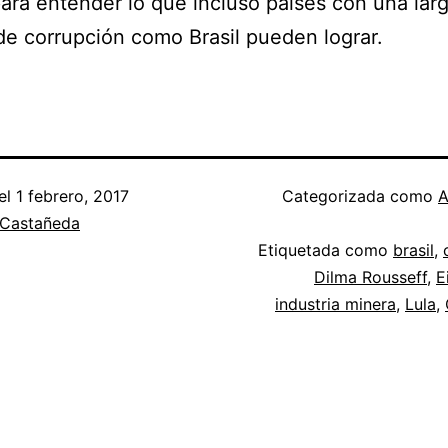
para entender lo que incluso países con una lar
 de corrupción como Brasil pueden lograr.
el
1 febrero, 2017
Categorizada como
A
 Castañeda
Etiquetada como
brasil
,
Dilma Rousseff
,
E
industria minera
,
Lula
,