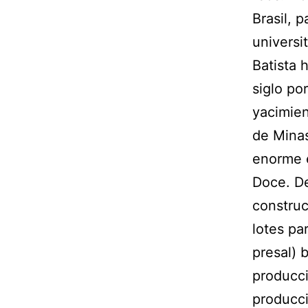
Brasil, 
universit
Batista 
siglo po
yacimien
de Minas
enorme e
Doce. De
construc
lotes pa
presal) 
producci
producci