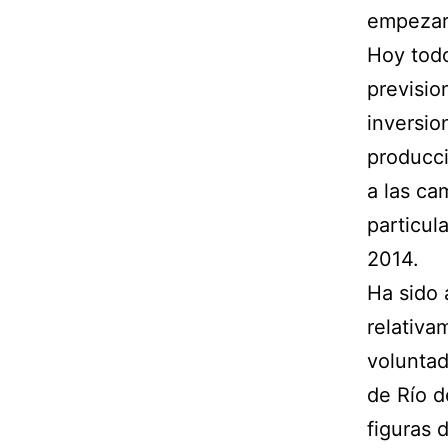
empezar
Hoy todo
previsio
inversio
producci
a las ca
particul
2014.
Ha sido 
relativ
voluntad
de Río d
figuras 