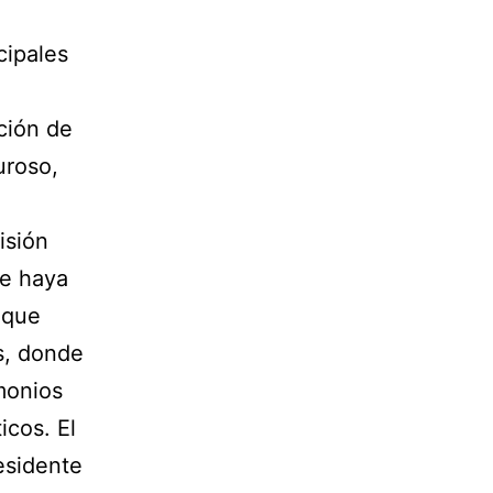
cipales
ción de
uroso,
isión
ue haya
 que
os, donde
monios
icos. El
esidente