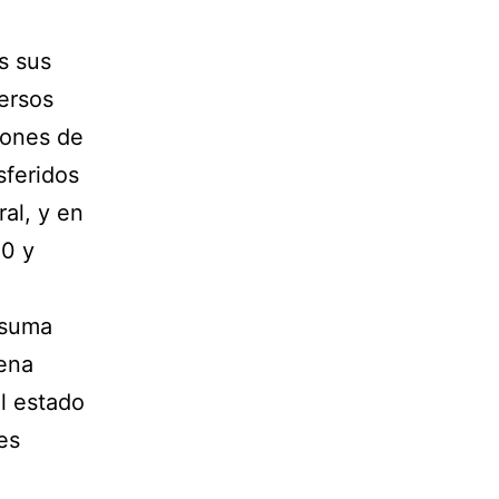
s sus
ersos
iones de
sferidos
al, y en
10 y
 suma
ena
l estado
es