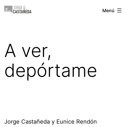
Saltar
Jorge
Menú
al
Castañeda
contenido
A ver,
depórtame
Jorge Castañeda y Eunice Rendón