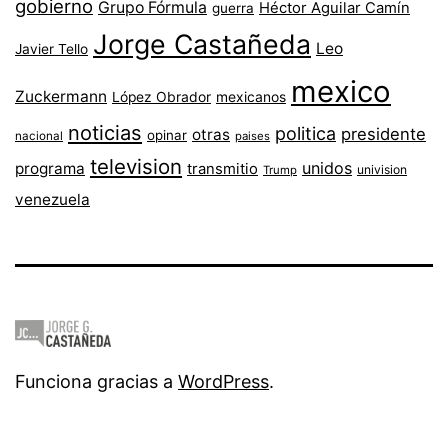
gobierno
Grupo Fórmula
Héctor Aguilar Camín
guerra
Jorge Castañeda
Leo
Javier Tello
mexico
Zuckermann
López Obrador
mexicanos
noticias
politica
presidente
otras
opinar
nacional
paises
television
unidos
programa
transmitio
univision
Trump
venezuela
Funciona gracias a
WordPress
.