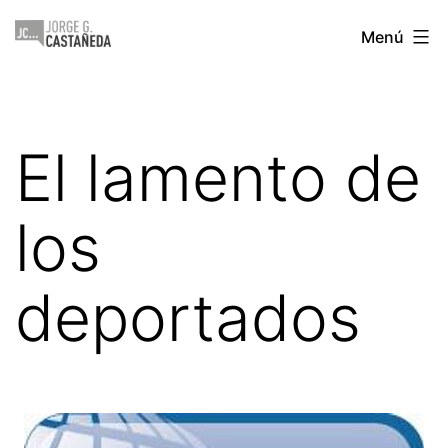
Saltar
Jorge
Menú
al
Castañeda
contenido
El lamento de
los
deportados