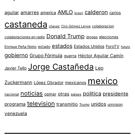
AMLO
calderon
aguilar
amarres
america
carlos
brasil
castaneda
colaboracion
chavez
Ciro Gómez Leyva
Donald Trump
colaboraciones en radio
elecciones
drogas
estados
Estados Unidos
ForoTV
estado
Enrique Peña Nieto
futuro
gobierno
Grupo Fórmula
Héctor Aguilar Camín
guerra
Jorge Castañeda
Leo
Javier Tello
mexico
Zuckermann
López Obrador
mexicanos
noticias
politica
presidente
otras
opinar
nacional
paises
television
unidos
programa
transmitio
univision
Trump
venezuela