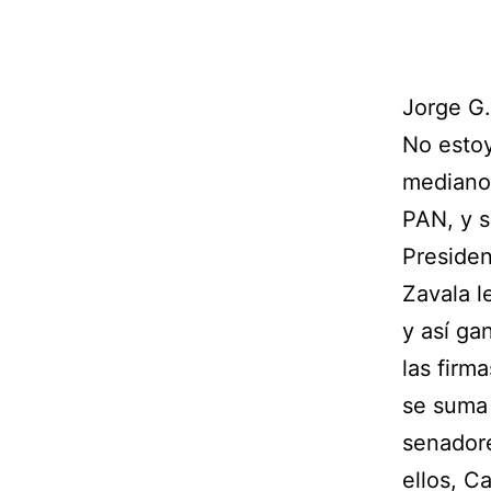
Jorge G
No estoy
mediano 
PAN, y s
Presiden
Zavala l
y así ga
las firm
se suma 
senadore
ellos, C