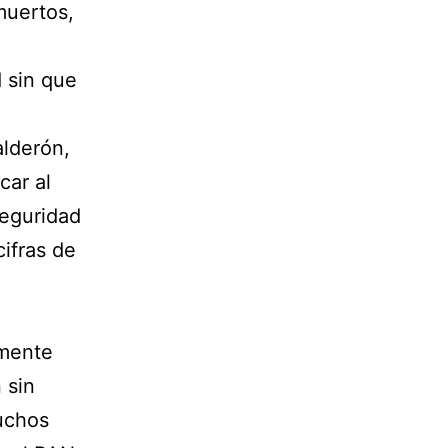
muertos,
d sin que
alderón,
car al
seguridad
cifras de
emente
 sin
uchos