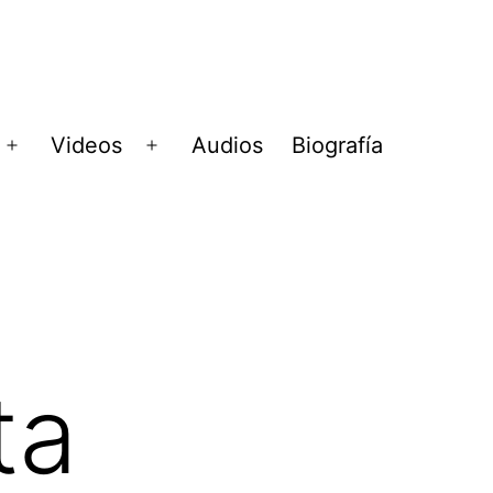
Videos
Audios
Biografía
Abrir
Abrir
menú
menú
ta