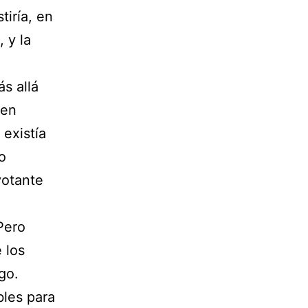
tiría, en
 y la
s allá
 en
 existía
o
votante
Pero
 los
go.
bles para