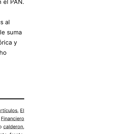
n el PAN.
s al
 le suma
rica y
cho
rtículos
,
El
Financiero
mo
calderon
,