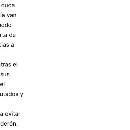
n duda
ría van
modo
rta de
cias a
tras el
 sus
el
putados y
a evitar
lderón.