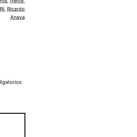
nte
,
frente
,
RI
,
Ricardo
Anaya
igatorios