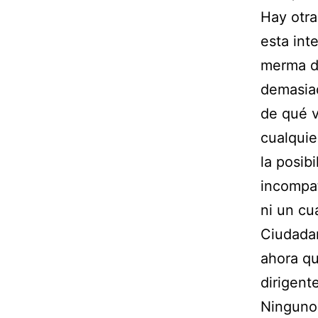
Hay otra
esta int
merma de
demasiad
de qué v
cualquie
la posib
incompat
ni un cu
Ciudadan
ahora qu
dirigent
Ninguno 