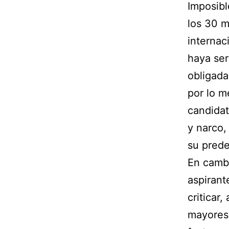
Imposibl
los 30 m
internac
haya ser
obligada
por lo m
candidat
y narco,
su prede
En cambi
aspirant
criticar
mayores