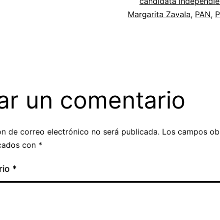
candidata independie
Margarita Zavala
,
PAN
,
P
ar un comentario
ón de correo electrónico no será publicada.
Los campos obl
cados con
*
rio
*