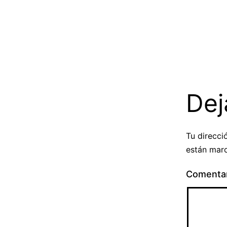
Dej
Tu direcci
están mar
Comenta