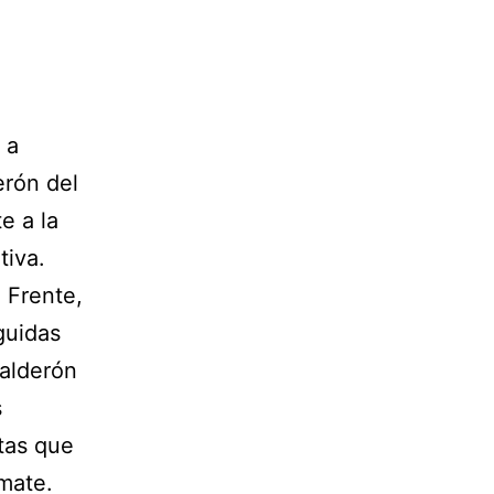
 a
erón del
e a la
tiva.
 Frente,
guidas
Calderón
s
tas que
 mate.