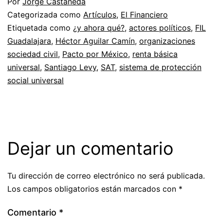
Por
Jorge Castañeda
Categorizada como
Artículos
,
El Financiero
Etiquetada como
¿y ahora qué?
,
actores políticos
,
FIL
Guadalajara
,
Héctor Aguilar Camín
,
organizaciones
sociedad civil
,
Pacto por México
,
renta básica
universal
,
Santiago Levy
,
SAT
,
sistema de protección
social universal
Dejar un comentario
Tu dirección de correo electrónico no será publicada.
Los campos obligatorios están marcados con
*
Comentario
*