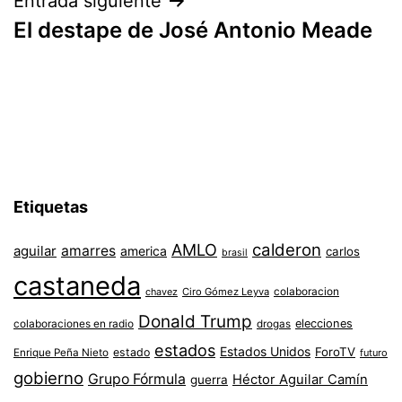
Entrada siguiente
El destape de José Antonio Meade
Etiquetas
AMLO
calderon
aguilar
amarres
america
carlos
brasil
castaneda
colaboracion
chavez
Ciro Gómez Leyva
Donald Trump
colaboraciones en radio
elecciones
drogas
estados
Estados Unidos
ForoTV
estado
Enrique Peña Nieto
futuro
gobierno
Grupo Fórmula
Héctor Aguilar Camín
guerra