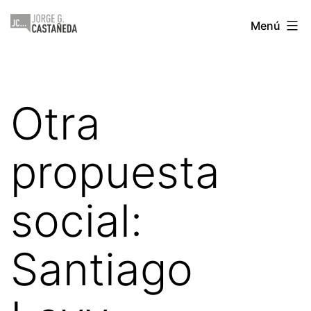
Saltar
Jorge
Menú
al
Castañeda
contenido
Otra
propuesta
social:
Santiago