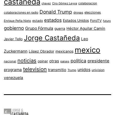
castaneda
colaboracion
chavez
Ciro Gómez Leyva
Donald Trump
colaboraciones en radio
elecciones
drogas
estados
Estados Unidos
ForoTV
estado
Enrique Peña Nieto
futuro
gobierno
Grupo Fórmula
Héctor Aguilar Camín
guerra
Jorge Castañeda
Leo
Javier Tello
mexico
Zuckermann
López Obrador
mexicanos
noticias
politica
presidente
otras
opinar
nacional
paises
television
unidos
programa
transmitio
univision
Trump
venezuela