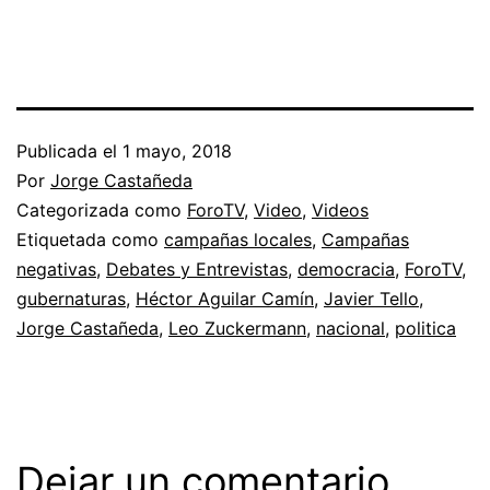
Publicada el
1 mayo, 2018
Por
Jorge Castañeda
Categorizada como
ForoTV
,
Video
,
Videos
Etiquetada como
campañas locales
,
Campañas
negativas
,
Debates y Entrevistas
,
democracia
,
ForoTV
,
gubernaturas
,
Héctor Aguilar Camín
,
Javier Tello
,
Jorge Castañeda
,
Leo Zuckermann
,
nacional
,
politica
Dejar un comentario