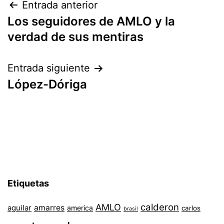
Navegación
Entrada anterior
Los seguidores de AMLO y la
de
verdad de sus mentiras
entradas
Entrada siguiente
López-Dóriga
Etiquetas
AMLO
calderon
aguilar
amarres
america
carlos
brasil