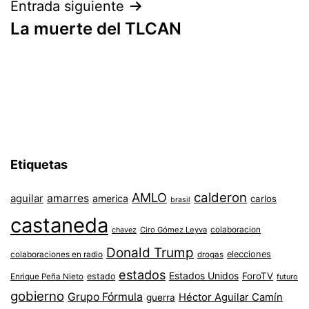
Entrada siguiente
La muerte del TLCAN
Etiquetas
AMLO
calderon
aguilar
amarres
america
carlos
brasil
castaneda
colaboracion
chavez
Ciro Gómez Leyva
Donald Trump
colaboraciones en radio
elecciones
drogas
estados
Estados Unidos
ForoTV
estado
Enrique Peña Nieto
futuro
gobierno
Grupo Fórmula
Héctor Aguilar Camín
guerra