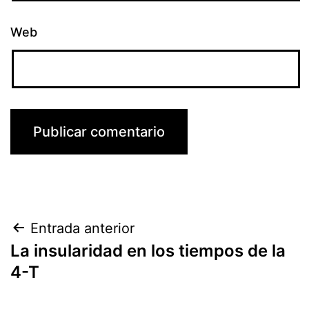
Web
Navegación
Entrada anterior
La insularidad en los tiempos de la
de
4-T
entradas