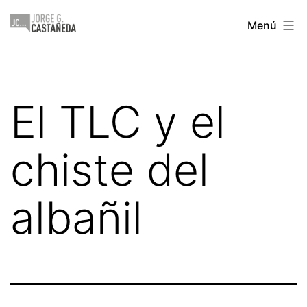
Saltar
Jorge
Menú
al
Castañeda
contenido
El TLC y el
chiste del
albañil