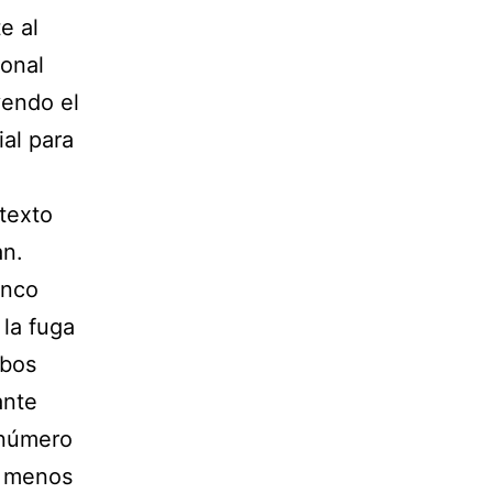
e al
ional
yendo el
al para
texto
an.
inco
 la fuga
mbos
ante
 número
n menos