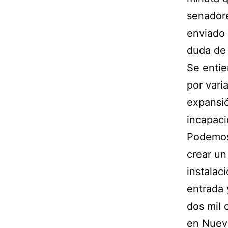
senadore
enviado 
duda de 
Se entie
por varia
expansió
incapaci
Podemos 
crear un
instalaci
entrada 
dos mil 
en Nueva