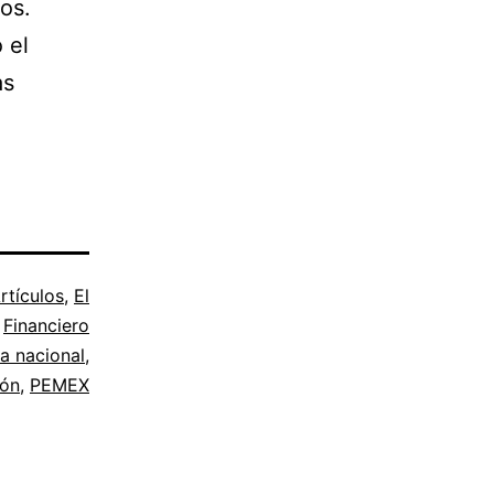
vos.
 el
as
rtículos
,
El
Financiero
a nacional
,
ión
,
PEMEX