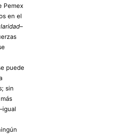
de Pemex
os en el
laridad
–
uerzas
se
 se puede
a
; sin
s más
–igual
ningún