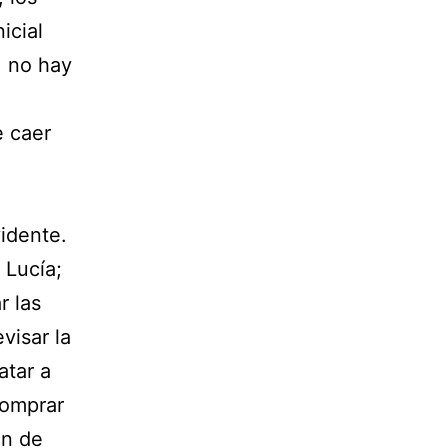
icial
, no hay
e caer
idente.
 Lucía;
r las
evisar la
atar a
comprar
ón de