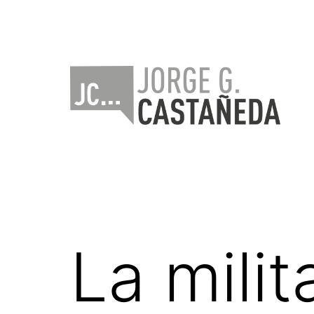
Saltar
al
contenido
Jorge
Castañeda
La milit