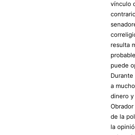
vínculo 
contrari
senadore
correlig
resulta 
probable
puede op
Durante 
a muchos
dinero y
Obrador 
de la po
la opinió