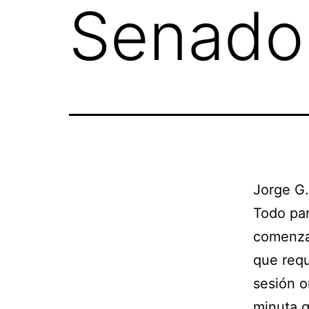
Senado
Jorge G
Todo par
comenzar
que requ
sesión o
minuta q