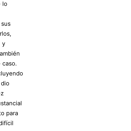
 lo
 sus
rlos,
 y
también
 caso.
ncluyendo
 dio
ez
stancial
to para
ifícil