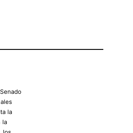
l Senado
nales
ta la
 la
 los