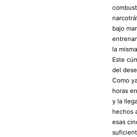
combusti
narcotrá
bajo man
entrenam
la misma
Este cúm
del dese
Como ya 
horas en
y la lle
hechos a
esas cin
suficien