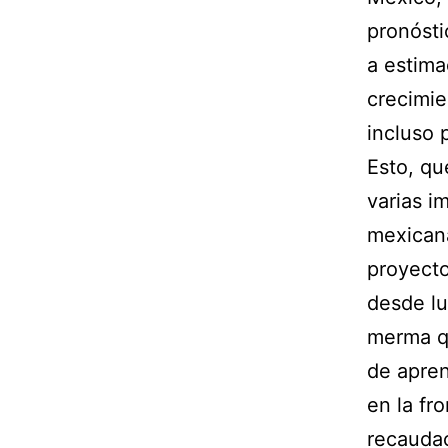
pronóst
a estima
crecimie
incluso 
Esto, qu
varias i
mexicana
proyecto
desde lu
merma qu
de apren
en la fr
recaudac