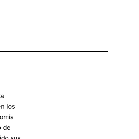
te
n los
nomía
o de
ido sus