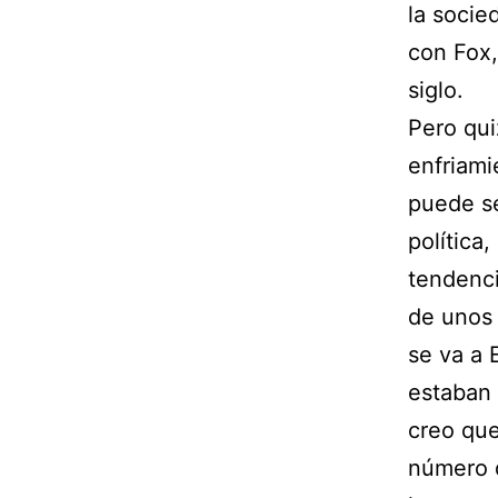
la socie
con Fox,
siglo.
Pero qui
enfriami
puede se
política
tendenci
de unos
se va a 
estaban 
creo que
número d