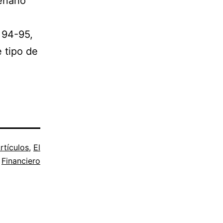
enario
e 94-95,
 tipo de
rtículos
,
El
Financiero