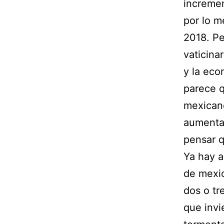
incremen
por lo m
2018. P
vaticina
y la eco
parece q
mexican
aumentar
pensar q
Ya hay a
de mexic
dos o tr
que invi