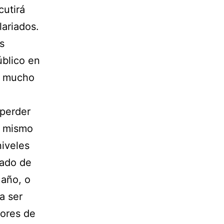
cutirá
lariados.
s
úblico en
es mucho
 perder
o mismo
niveles
cado de
 año, o
a ser
tores de