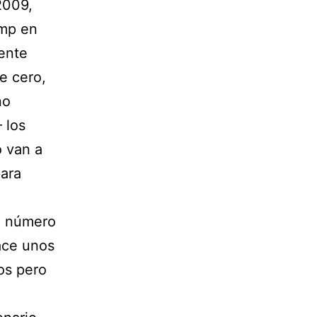
2009,
ump en
ente
e cero,
no
 los
 van a
para
l número
ace unos
os pero
a