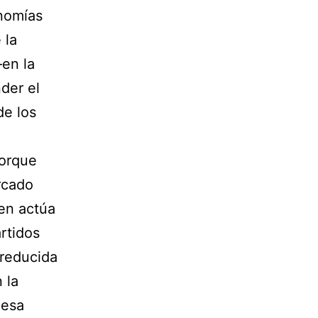
onomías
 la
—en la
der el
de los
porque
rcado
en actúa
rtidos
 reducida
 la
 esa