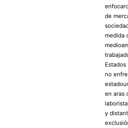
enfocaro
de merca
sociedad
medida d
medioamb
trabajad
Estados 
no enfre
estadou
en aras 
laborist
y distan
exclusió