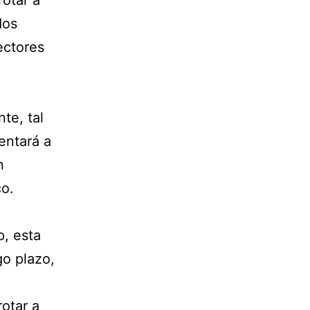
otar a
dos
ectores
te, tal
entará a
n
co.
p, esta
go plazo,
otar a