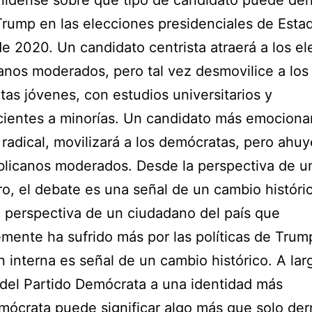
idense sobre qué tipo de candidato puede derr
rump en las elecciones presidenciales de Esta
e 2020. Un candidato centrista atraerá a los el
anos moderados, pero tal vez desmovilice a los
as jóvenes, con estudios universitarios y
ientes a minorías. Un candidato más emocionan
radical, movilizará a los demócratas, pero ahuy
blicanos moderados. Desde la perspectiva de u
ro, el debate es una señal de un cambio históri
 perspectiva de un ciudadano del país que
mente ha sufrido más por las políticas de Trum
n interna es señal de un cambio histórico. A lar
e del Partido Demócrata a una identidad más
mócrata puede significar algo más que solo derr