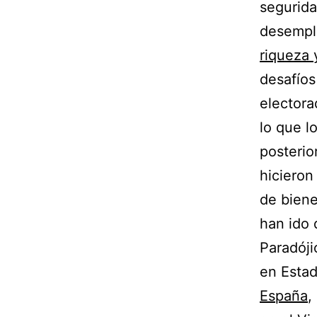
segurida
desempl
riqueza 
desafíos
electora
lo que l
posterio
hicieron
de biene
han ido
Paradóji
en Esta
España
,