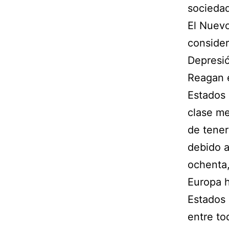
sociedad
El Nuevo
consider
Depresió
Reagan e
Estados 
clase me
de tene
debido a
ochenta
Europa h
Estados 
entre to