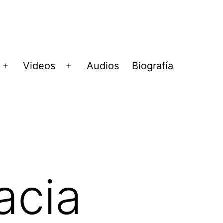
Videos
Audios
Biografía
Abrir
Abrir
menú
menú
acia