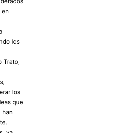
oderados
, en
a
ndo los
 Trato,
s,
erar los
deas que
e han
te.
s, ya