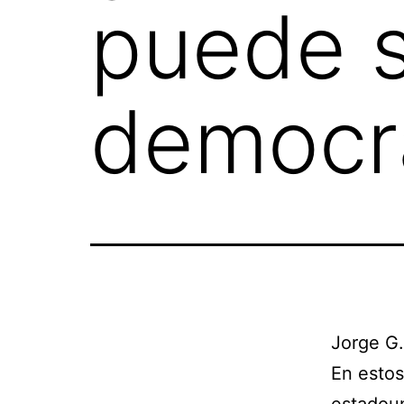
puede s
democr
Jorge G
En estos