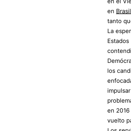
en el Vi
en
Brasi
tanto qu
La esper
Estados 
contendi
Demócrat
los cand
enfocada
impulsar
problema
en 2016 
vuelto p
Los serv