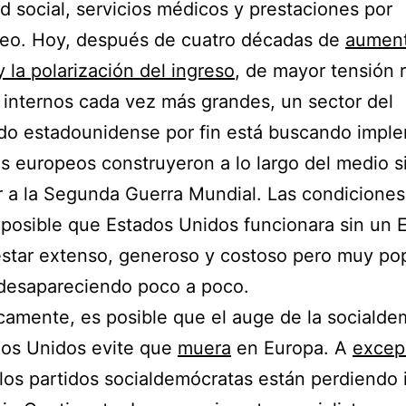
d social, servicios médicos y prestaciones por
eo. Hoy, después de cuatro décadas de
aument
y la polarización del ingreso
, de mayor tensión r
 internos cada vez más grandes, un sector del
do estadounidense por fin está buscando impl
os europeos construyeron a lo largo del medio s
r a la Segunda Guerra Mundial. Las condicione
 posible que Estados Unidos funcionara sin un 
star extenso, generoso y costoso pero muy po
 desapareciendo poco a poco.
camente, es posible que el auge de la socialde
dos Unidos evite que
muera
en Europa. A
excep
 los partidos socialdemócratas están perdiendo