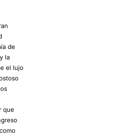
ran
d
ía de
y la
 el lujo
ostoso
los
r que
ngreso
s como