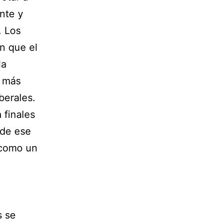
nte y
. Los
n que el
la
z más
berales.
 finales
 de ese
 como un
s se