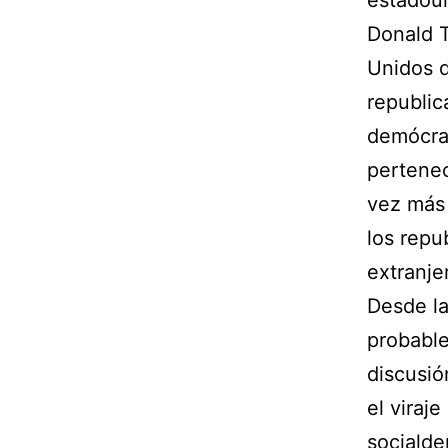
estadoun
Donald T
Unidos d
republic
demócrat
pertenec
vez más 
los repu
extranje
Desde la
probable
discusió
el viraj
socialde