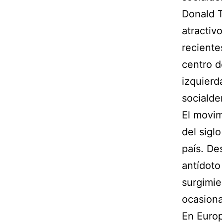
Donald T
atractiv
reciente
centro d
izquierd
socialde
El movim
del sigl
país. De
antídoto
surgimie
ocasiona
En Europ