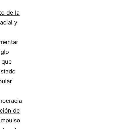
o de la
acial y
ementar
iglo
s que
Estado
pular
mocracia
ción de
 impulso