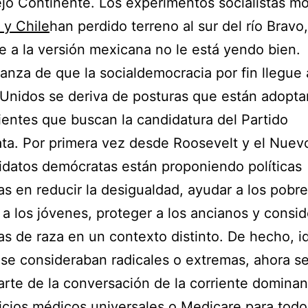
ejo Continente. Los experimentos socialistas m
l y Chile
han perdido terreno al sur del río Bravo
e a la versión mexicana no le está yendo bien.
anza de que la socialdemocracia por fin llegue 
Unidos se deriva de posturas que están adopta
entes que buscan la candidatura del Partido
a. Por primera vez desde Roosevelt y el Nuevo
idatos demócratas están proponiendo políticas
s en reducir la desigualdad, ayudar a los pobre
 a los jóvenes, proteger a los ancianos y consid
s de raza en un contexto distinto. De hecho, i
se consideraban radicales o extremas, ahora s
arte de la conversación de la corriente dominan
icios médicos universales o Medicare para todo