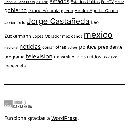
estados
Estados Unidos
ForoTV
estado
Enrique Peña Nieto
futuro
gobierno
Grupo Fórmula
Héctor Aguilar Camín
guerra
Jorge Castañeda
Leo
Javier Tello
mexico
Zuckermann
López Obrador
mexicanos
noticias
politica
presidente
otras
opinar
nacional
paises
television
unidos
programa
transmitio
univision
Trump
venezuela
Funciona gracias a
WordPress
.