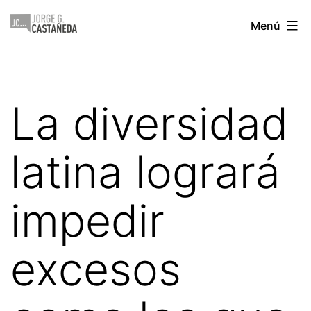
Saltar
Jorge
Menú
al
Castañeda
contenido
La diversidad
latina logrará
impedir
excesos