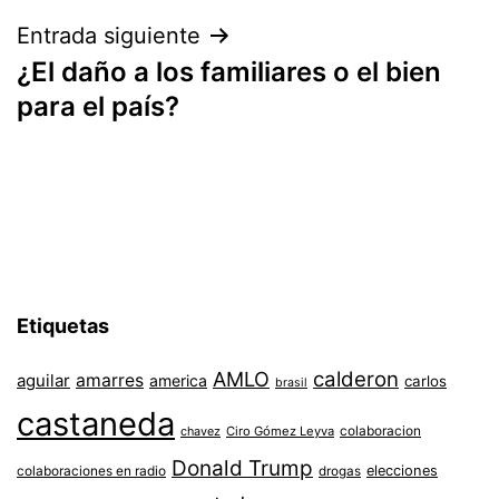
entradas
Entrada siguiente
¿El daño a los familiares o el bien
para el país?
Etiquetas
AMLO
calderon
aguilar
amarres
america
carlos
brasil
castaneda
colaboracion
chavez
Ciro Gómez Leyva
Donald Trump
colaboraciones en radio
elecciones
drogas