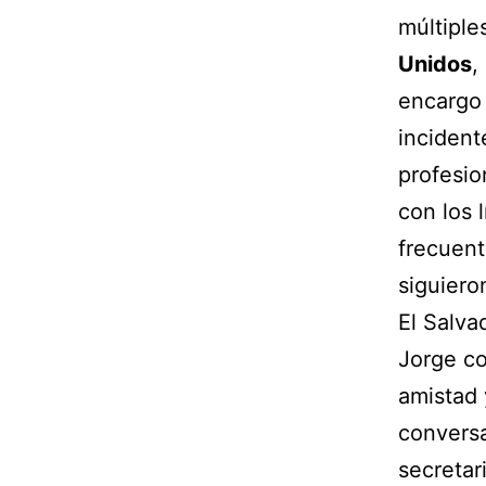
múltiple
Unidos
,
encargo 
incident
profesio
con los 
frecuen
siguiero
El Salva
Jorge co
amistad 
convers
secretar