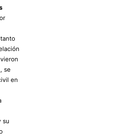
s
or
 tanto
elación
 vieron
, se
ivil en
a
 su
o