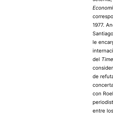
Economi
corresp
1977. An
Santiag
le encar
internac
del
Time
consider
de refut
concerta
con Roel
periodis
entre lo