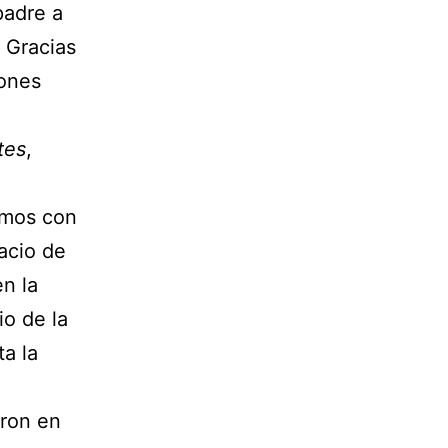
padre a
. Gracias
iones
tes
,
imos con
acio de
en la
io de la
ta la
aron en