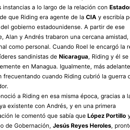
s instancias a lo largo de la relación con
Estado
 de que Riding era agente de la
CIA
y escribía p
del gobierno estadounidense. A partir de ese
e, Alan y Andrés trabaron una cercana amistad,
nal como personal. Cuando Roel le encargó la r
líderes sandinistas de
Nicaragua
, Riding y él se
temente en Managua. Igualmente, más adelante
n frecuentando cuando Riding cubrió la guerra c
dor.
noció a Riding en esa misma época, gracias a l
ya existente con Andrés, y en una primera
ación le comentó que sabía que
López Portillo
y
io de Gobernación,
Jesús Reyes Heroles
, pront