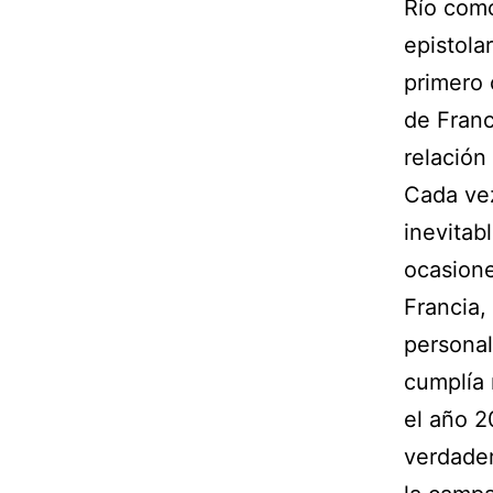
Río como
epistolar
primero 
de Franc
relación
Cada vez
inevitab
ocasione
Francia,
personal
cumplía 
el año 2
verdader