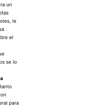
era un
otas
oles, le
sa
bre el
ue
os se lo
da
 tanto
con
eral para