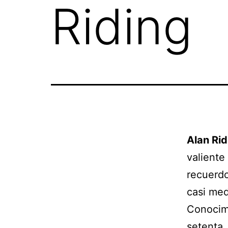
Riding
Alan Rid
valiente
recuerdo
casi med
Conocimo
setenta