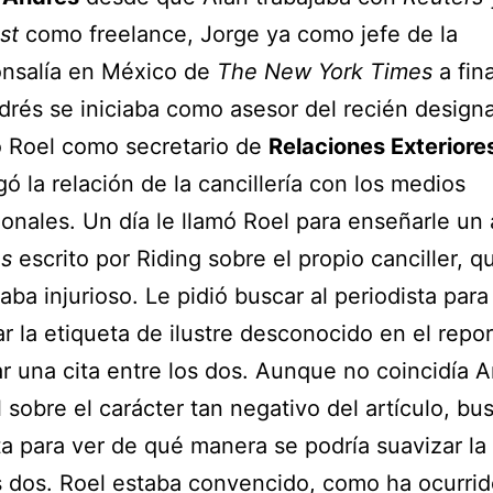
st
como freelance, Jorge ya como jefe de la
onsalía en México de
The New York Times
a fin
drés se iniciaba como asesor del recién design
o Roel como secretario de
Relaciones Exteriore
gó la relación de la cancillería con los medios
ionales. Un día le llamó Roel para enseñarle un 
s
escrito por Riding sobre el propio canciller, q
aba injurioso. Le pidió buscar al periodista para 
ar la etiqueta de ilustre desconocido en el repor
r una cita entre los dos. Aunque no coincidía 
 sobre el carácter tan negativo del artículo, bus
ta para ver de qué manera se podría suavizar la 
s dos. Roel estaba convencido, como ha ocurri