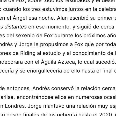
ña de Fox, sobre todo los resultados y el desen
io cuando los tres estuvimos juntos en la celebr
en el Ángel esa noche. Alan escribió su primer 
s distantes
en ese momento, y siguió de cerca 
des del sexenio de Fox durante los próximos año
drés y Jorge le propusimos a Fox que por toda
ones de Riding al estudio y al conocimiento de
ndecorara con el Águila Azteca, lo cual sucedió.
ecería y se enorgullecería de ello hasta el final 
 de entonces, Andrés conservó la relación cerc
arlise, encontrándose ellos en numerosas ocas
en Londres. Jorge mantuvo una relación muy es
ng desde finales de los ochenta hasta el 2020,