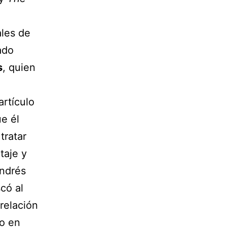
ales de
ado
s
, quien
artículo
ue él
tratar
taje y
Andrés
có al
relación
do en