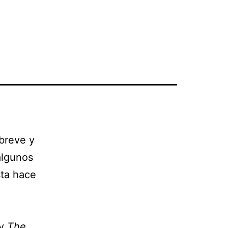
breve y
algunos
sta hace
y
The