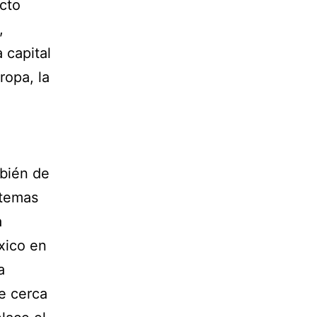
cto
,
 capital
ropa, la
mbién de
 temas
a
xico en
a
de cerca