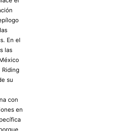
lace el
ación
epílogo
las
s. En el
s las
 México
 Riding
de su
ana con
iones en
pecífica
 porque