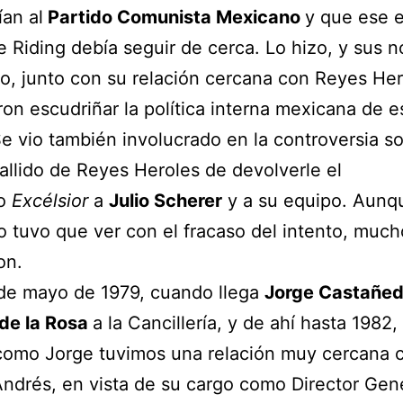
ían al
Partido Comunista Mexicano
y que ese 
 Riding debía seguir de cerca. Lo hizo, y sus n
o, junto con su relación cercana con Reyes Her
ron escudriñar la política interna mexicana de e
e vio también involucrado en la controversia so
fallido de Reyes Heroles de devolverle el
co
Excélsior
a
Julio Scherer
y a su equipo. Aunq
o tuvo que ver con el fracaso del intento, much
on.
 de mayo de 1979, cuando llega
Jorge Castañe
 de la Rosa
a la Cancillería, y de ahí hasta 1982,
como Jorge tuvimos una relación muy cercana 
Andrés, en vista de su cargo como Director Gen