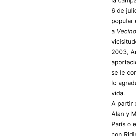
la campa
6 de jul
popular 
a
Vecino
vicisitu
2003, An
aportaci
se le co
lo agrad
vida.
A partir
Alan y M
París o 
con Ridi