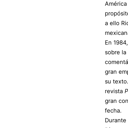
América 
propósit
a ello R
mexicana
En 1984
sobre la
comentár
gran emp
su texto
revista
P
gran con
fecha.
Durante 