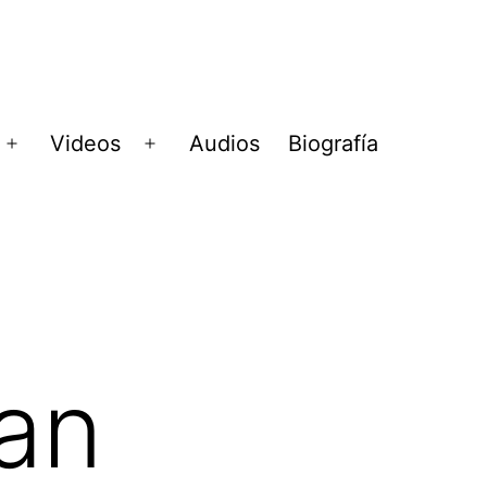
Videos
Audios
Biografía
Abrir
Abrir
menú
menú
an