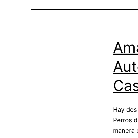
Ama
Aut
Ca
Hay dos 
Perros d
manera e