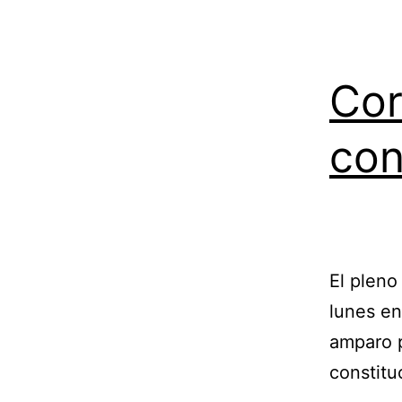
Cor
con
El pleno
lunes en
amparo p
constitu