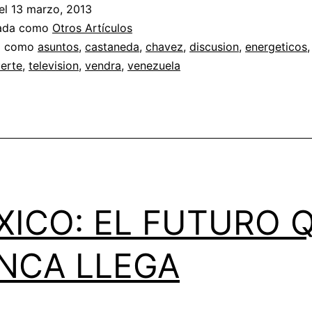
el
13 marzo, 2013
zada como
Otros Artículos
a como
asuntos
,
castaneda
,
chavez
,
discusion
,
energeticos
erte
,
television
,
vendra
,
venezuela
XICO: EL FUTURO 
NCA LLEGA