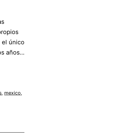
as
propios
 el único
mos años…
s
,
mexico
,