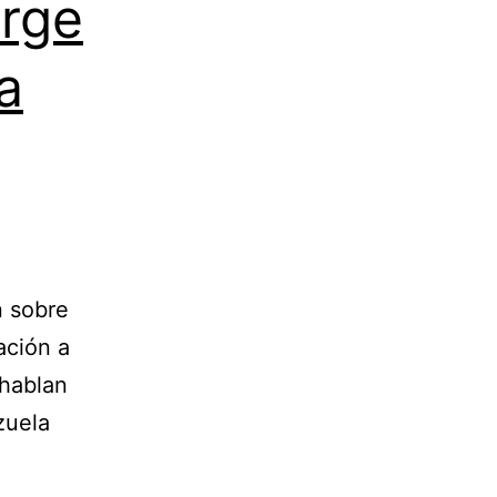
orge
a
n sobre
ación a
 hablan
zuela