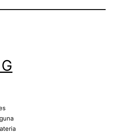
 G
es
lguna
ateria