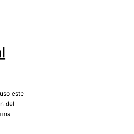
l
puso este
ón del
orma