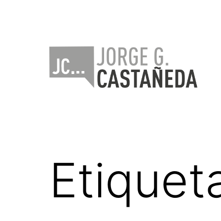
Saltar
al
contenido
Jorge
Castañeda
Etiquet