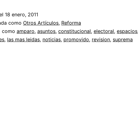
el
18 enero, 2011
zada como
Otros Artículos
,
Reforma
a como
amparo
,
asuntos
,
constitucional
,
electoral
,
espacios
es
,
las mas leidas
,
noticias
,
promovido
,
revision
,
suprema