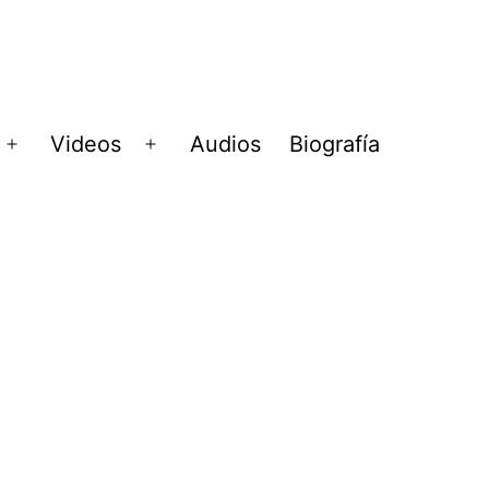
Videos
Audios
Biografía
Abrir
Abrir
menú
menú