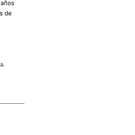
 años
s de
rres
ros:
obiografía
ge
os
,
tañeda