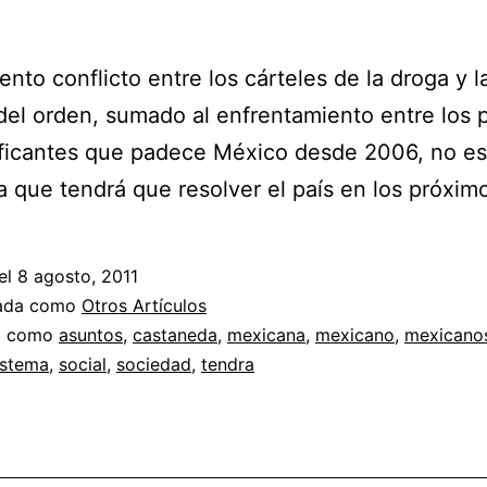
iento conflicto entre los cárteles de la droga y l
del orden, sumado al enfrentamiento entre los 
ficantes que padece México desde 2006, no es
 que tendrá que resolver el país en los próxi
el
8 agosto, 2011
zada como
Otros Artículos
a como
asuntos
,
castaneda
,
mexicana
,
mexicano
,
mexicano
istema
,
social
,
sociedad
,
tendra