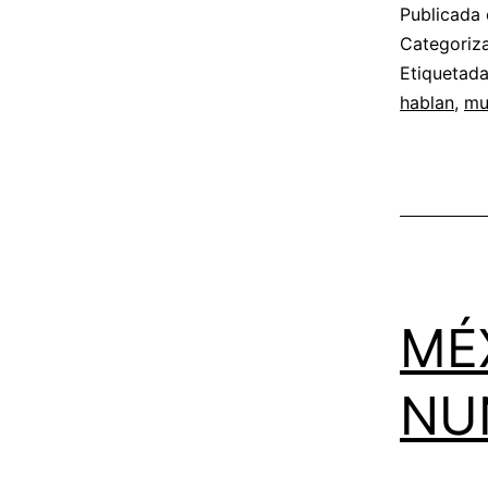
Publicada 
Categori
Etiquetad
hablan
,
mu
MÉ
NU