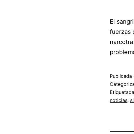
El sangr
fuerzas 
narcotra
problema
Publicada 
Categori
Etiquetad
noticias
,
s