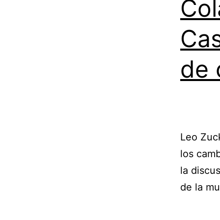
Col
Cas
de 
Leo Zuck
los camb
la discu
de la m