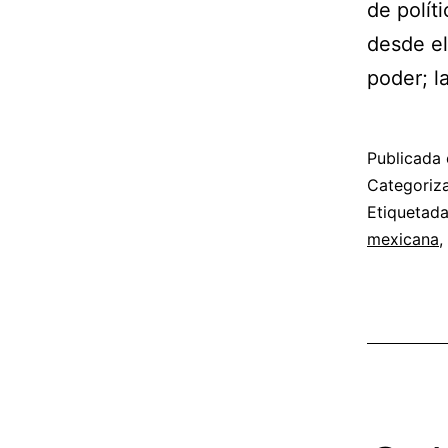
de polít
desde el
poder; l
Publicada 
Categori
Etiquetad
mexicana
,