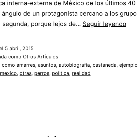
ica interna-externa de México de los últimos 40
 ángulo de un protagonista cercano a los grupo
Ama
a segunda, porque lejos de…
Seguir leyendo
per
Aut
el
5 abril, 2015
de
zada como
Otros Artículos
Jor
a como
amarres
,
asuntos
,
autobiografia
,
castaneda
,
ejempl
mexico
,
otras
,
perros
,
politica
,
realidad
G
Cas