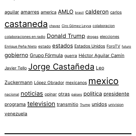
AMLO
calderon
aguilar
amarres
america
carlos
brasil
castaneda
colaboracion
chavez
Ciro Gómez Leyva
Donald Trump
colaboraciones en radio
elecciones
drogas
estados
Estados Unidos
ForoTV
estado
Enrique Peña Nieto
futuro
gobierno
Grupo Fórmula
Héctor Aguilar Camín
guerra
Jorge Castañeda
Leo
Javier Tello
mexico
Zuckermann
López Obrador
mexicanos
noticias
politica
presidente
otras
opinar
nacional
paises
television
unidos
programa
transmitio
univision
Trump
venezuela