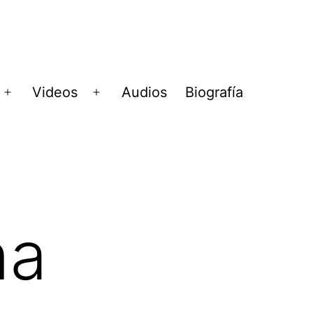
Videos
Audios
Biografía
Abrir
Abrir
menú
menú
na