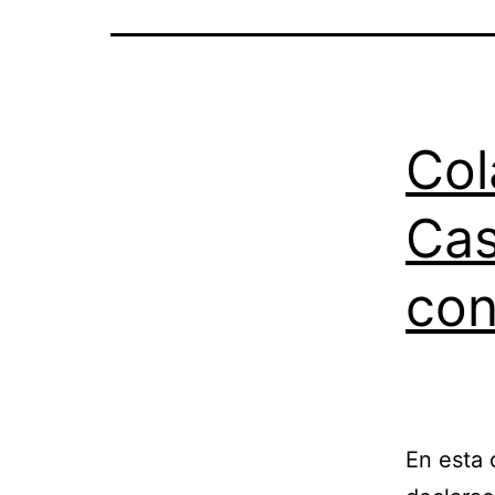
Col
Cas
con
En esta 