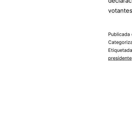
declarac
votantes
Publicada 
Categori
Etiquetad
presidente