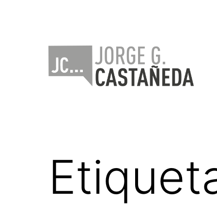
Saltar
al
contenido
Jorge
Castañeda
Etiquet