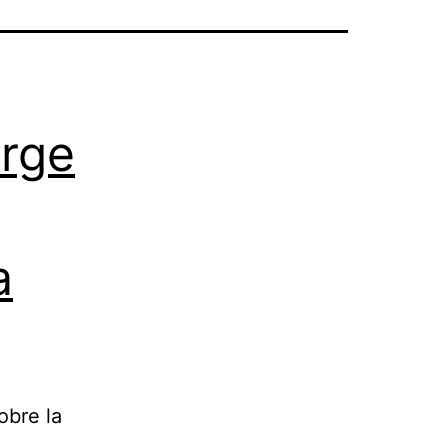
orge
a
obre la