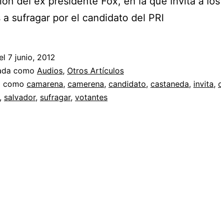
ión del ex presidente Fox, en la que invita a los
 a sufragar por el candidato del PRI
el
7 junio, 2012
zada como
Audios
,
Otros Artículos
a como
camarena
,
camerena
,
candidato
,
castaneda
,
invita
,
,
salvador
,
sufragar
,
votantes