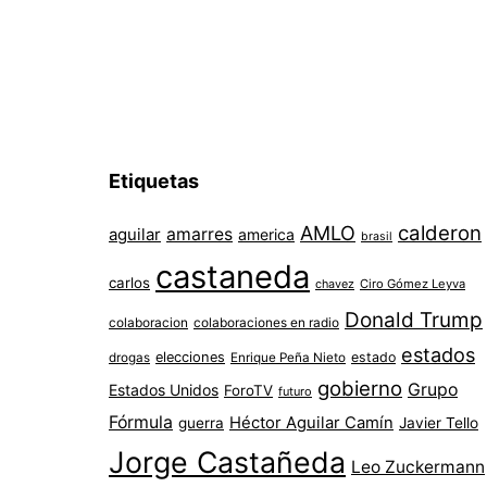
Etiquetas
AMLO
calderon
aguilar
amarres
america
brasil
castaneda
carlos
chavez
Ciro Gómez Leyva
Donald Trump
colaboracion
colaboraciones en radio
estados
elecciones
estado
drogas
Enrique Peña Nieto
gobierno
Grupo
Estados Unidos
ForoTV
futuro
Fórmula
Héctor Aguilar Camín
guerra
Javier Tello
Jorge Castañeda
Leo Zuckermann