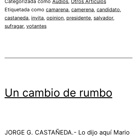
Categorizada como
Audios
,
Otros Artículos
Etiquetada como
camarena
,
camerena
,
candidato
,
castaneda
,
invita
,
opinion
,
presidente
,
salvador
,
sufragar
,
votantes
Un cambio de rumbo
JORGE G. CASTAÑEDA.- Lo dijo aquí Mario