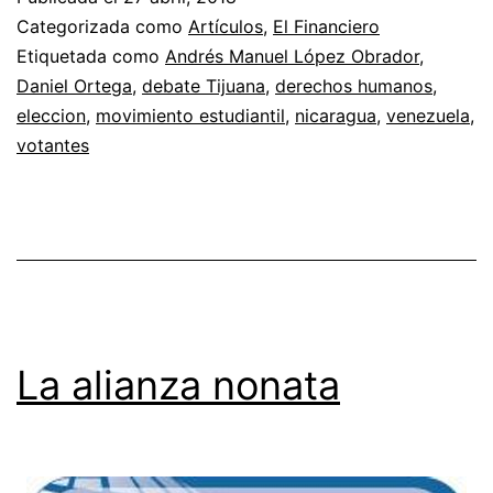
Categorizada como
Artículos
,
El Financiero
Etiquetada como
Andrés Manuel López Obrador
,
Daniel Ortega
,
debate Tijuana
,
derechos humanos
,
eleccion
,
movimiento estudiantil
,
nicaragua
,
venezuela
,
votantes
La alianza nonata