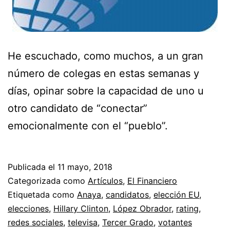
He escuchado, como muchos, a un gran
número de colegas en estas semanas y
días, opinar sobre la capacidad de uno u
otro candidato de “conectar”
emocionalmente con el “pueblo”.
Publicada el
11 mayo, 2018
Categorizada como
Artículos
,
El Financiero
Etiquetada como
Anaya
,
candidatos
,
elección EU
,
elecciones
,
Hillary Clinton
,
López Obrador
,
rating
,
redes sociales
,
televisa
,
Tercer Grado
,
votantes