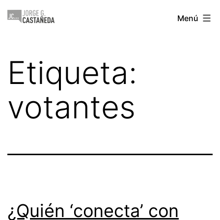
Saltar
Jorge
Menú
al
Castañeda
contenido
Etiqueta:
votantes
¿Quién ‘conecta’ con