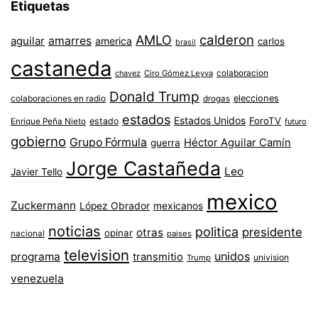
Etiquetas
AMLO
calderon
aguilar
amarres
america
carlos
brasil
castaneda
colaboracion
chavez
Ciro Gómez Leyva
Donald Trump
colaboraciones en radio
elecciones
drogas
estados
Estados Unidos
ForoTV
estado
Enrique Peña Nieto
futuro
gobierno
Grupo Fórmula
Héctor Aguilar Camín
guerra
Jorge Castañeda
Leo
Javier Tello
mexico
Zuckermann
López Obrador
mexicanos
noticias
politica
presidente
otras
opinar
nacional
paises
television
unidos
programa
transmitio
univision
Trump
venezuela