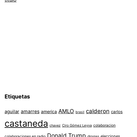
Etiquetas
AMLO
calderon
aguilar
amarres
america
carlos
brasil
castaneda
colaboracion
chavez
Ciro Gómez Leyva
Donald Trump
colaboraciones en radio
elecciones
drogas