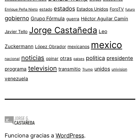
estados
Estados Unidos
ForoTV
estado
Enrique Peña Nieto
futuro
gobierno
Grupo Fórmula
Héctor Aguilar Camín
guerra
Jorge Castañeda
Leo
Javier Tello
mexico
Zuckermann
López Obrador
mexicanos
noticias
politica
presidente
otras
opinar
nacional
paises
television
unidos
programa
transmitio
univision
Trump
venezuela
Funciona gracias a
WordPress
.