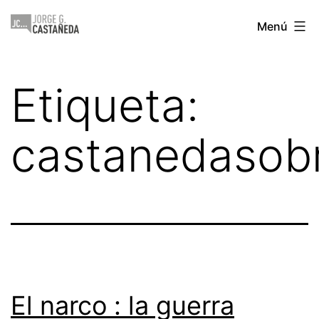
Saltar
Jorge
Menú
al
Castañeda
contenido
Etiqueta:
castanedasob
El narco : la guerra