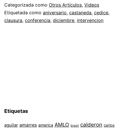
Categorizada como
Otros Artículos
,
Videos
Etiquetada como
aniversario
,
castaneda
,
cedice
,
clausura
,
conferencia
,
diciembre
,
intervencion
Etiquetas
AMLO
calderon
aguilar
amarres
america
carlos
brasil