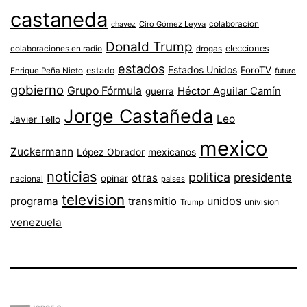
castaneda
colaboracion
chavez
Ciro Gómez Leyva
Donald Trump
colaboraciones en radio
elecciones
drogas
estados
Estados Unidos
ForoTV
estado
Enrique Peña Nieto
futuro
gobierno
Grupo Fórmula
Héctor Aguilar Camín
guerra
Jorge Castañeda
Leo
Javier Tello
mexico
Zuckermann
López Obrador
mexicanos
noticias
politica
presidente
otras
opinar
nacional
paises
television
unidos
programa
transmitio
univision
Trump
venezuela