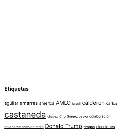
Etiquetas
AMLO
calderon
aguilar
amarres
america
carlos
brasil
castaneda
colaboracion
chavez
Ciro Gómez Leyva
Donald Trump
colaboraciones en radio
elecciones
drogas