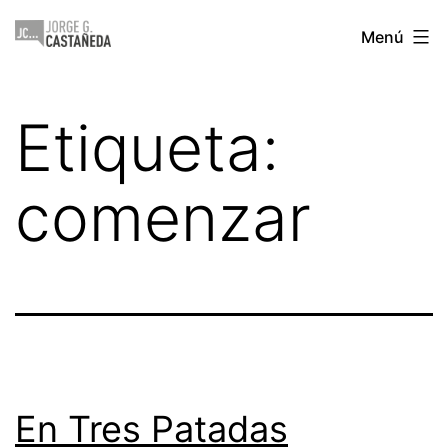
Saltar
Jorge
Menú
al
Castañeda
contenido
Etiqueta:
comenzar
En Tres Patadas