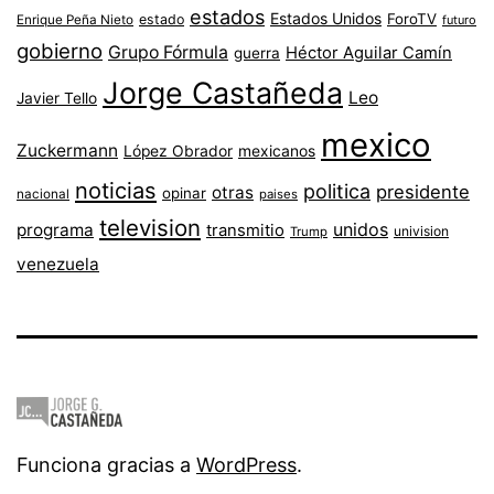
estados
Estados Unidos
ForoTV
estado
Enrique Peña Nieto
futuro
gobierno
Grupo Fórmula
Héctor Aguilar Camín
guerra
Jorge Castañeda
Leo
Javier Tello
mexico
Zuckermann
López Obrador
mexicanos
noticias
politica
presidente
otras
opinar
nacional
paises
television
unidos
programa
transmitio
univision
Trump
venezuela
Funciona gracias a
WordPress
.