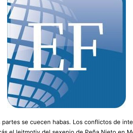
 partes se cuecen habas. Los conflictos de int
zás el leitmotiv del sexenio de Peña Nieto en M