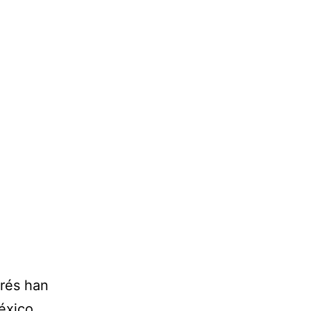
erés han
éxico.