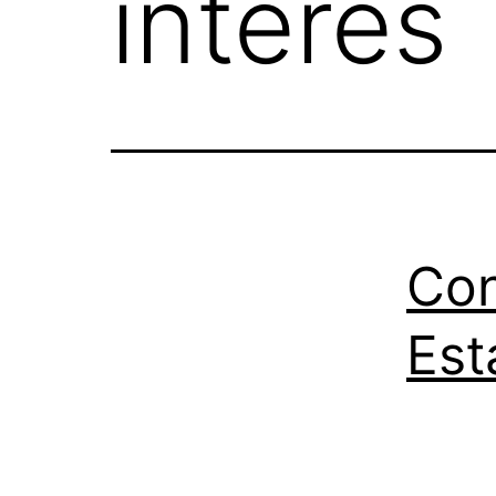
interés
Con
Est