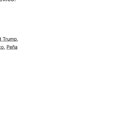
d Trump
,
co
,
Peña