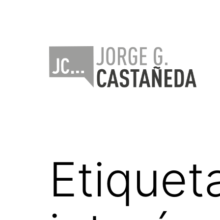
Saltar
al
contenido
Jorge
Castañeda
Etiquet