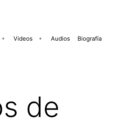
Videos
Audios
Biografía
Abrir
Abrir
menú
menú
os de