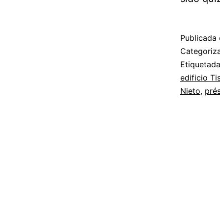
Publicada 
Categori
Etiquetad
edificio T
Nieto
,
pré