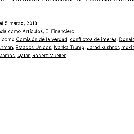
el
5 marzo, 2018
zada como
Artículos
,
El Financiero
a como
Comisión de la verdad
,
conflictos de interés
,
Donal
ishman
,
Estados Unidos
,
Ivanka Trump
,
Jared Kushner
,
mexi
stamos
,
Qatar
,
Robert Mueller