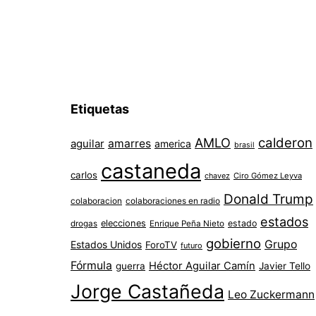
Etiquetas
AMLO
calderon
aguilar
amarres
america
brasil
castaneda
carlos
chavez
Ciro Gómez Leyva
Donald Trump
colaboracion
colaboraciones en radio
estados
elecciones
estado
drogas
Enrique Peña Nieto
gobierno
Grupo
Estados Unidos
ForoTV
futuro
Fórmula
Héctor Aguilar Camín
guerra
Javier Tello
Jorge Castañeda
Leo Zuckermann