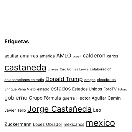
Etiquetas
AMLO
calderon
aguilar
amarres
america
carlos
brasil
castaneda
colaboracion
chavez
Ciro Gómez Leyva
Donald Trump
colaboraciones en radio
elecciones
drogas
estados
Estados Unidos
ForoTV
estado
Enrique Peña Nieto
futuro
gobierno
Grupo Fórmula
Héctor Aguilar Camín
guerra
Jorge Castañeda
Leo
Javier Tello
mexico
Zuckermann
López Obrador
mexicanos