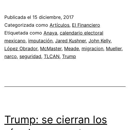
Publicada el
15 diciembre, 2017
Categorizada como
Artículos
,
El Financiero
Etiquetada como
Anaya
,
calendario electoral
mexicano
,
imputación
,
Jared Kushner
,
John Kelly
,
López Obrador
,
McMaster
,
Meade
,
migracion
,
Mueller
,
narco
,
seguridad
,
TLCAN
,
Trump
Trump: se cierran los