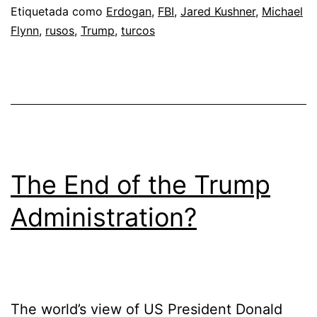
Etiquetada como
Erdogan
,
FBI
,
Jared Kushner
,
Michael
Flynn
,
rusos
,
Trump
,
turcos
The End of the Trump
Administration?
The world’s view of US President Donald