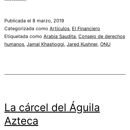
me
importa
Publicada el
8 marzo, 2019
Arabia
Categorizada como
Artículos
,
El Financiero
Saudita?
Etiquetada como
Arabia Saudita
,
Consejo de derechos
humanos
,
Jamal Khashoggi
,
Jared Kushner
,
ONU
La cárcel del Águila
Azteca