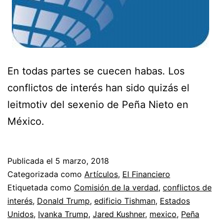
En todas partes se cuecen habas. Los
conflictos de interés han sido quizás el
leitmotiv del sexenio de Peña Nieto en
México.
Publicada el
5 marzo, 2018
Categorizada como
Artículos
,
El Financiero
Etiquetada como
Comisión de la verdad
,
conflictos de
interés
,
Donald Trump
,
edificio Tishman
,
Estados
Unidos
,
Ivanka Trump
,
Jared Kushner
,
mexico
,
Peña