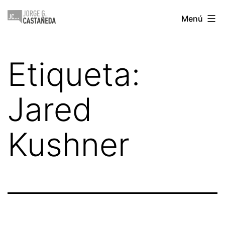
Saltar
Jorge
Menú
al
Castañeda
contenido
Etiqueta:
Jared
Kushner