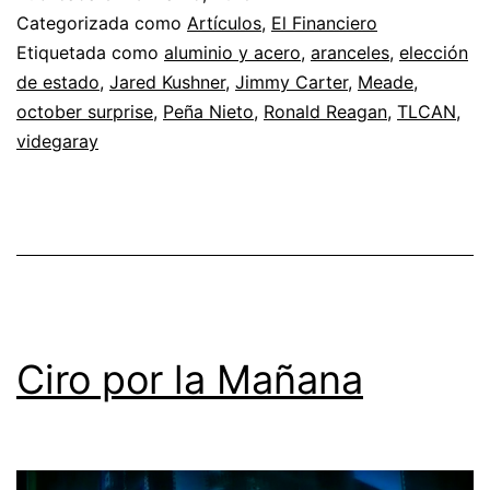
Categorizada como
Artículos
,
El Financiero
Etiquetada como
aluminio y acero
,
aranceles
,
elección
de estado
,
Jared Kushner
,
Jimmy Carter
,
Meade
,
october surprise
,
Peña Nieto
,
Ronald Reagan
,
TLCAN
,
videgaray
Ciro por la Mañana