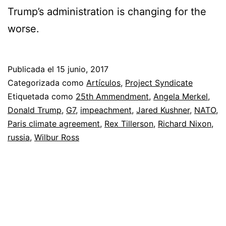
Trump’s administration is changing for the
worse.
Publicada el
15 junio, 2017
Categorizada como
Artículos
,
Project Syndicate
Etiquetada como
25th Ammendment
,
Angela Merkel
,
Donald Trump
,
G7
,
impeachment
,
Jared Kushner
,
NATO
,
Paris climate agreement
,
Rex Tillerson
,
Richard Nixon
,
russia
,
Wilbur Ross