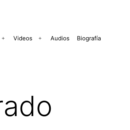
Videos
Audios
Biografía
Abrir
Abrir
menú
menú
rado