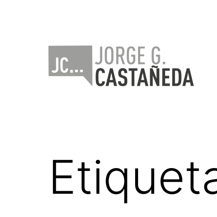
Saltar
al
contenido
Jorge
Castañeda
Etiquet