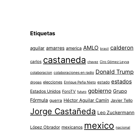
Etiquetas
AMLO
calderon
aguilar
amarres
america
brasil
castaneda
carlos
chavez
Ciro Gómez Leyva
Donald Trump
colaboracion
colaboraciones en radio
estados
elecciones
estado
drogas
Enrique Peña Nieto
gobierno
Grupo
Estados Unidos
ForoTV
futuro
Fórmula
Héctor Aguilar Camín
guerra
Javier Tello
Jorge Castañeda
Leo Zuckermann
mexico
López Obrador
mexicanos
nacional