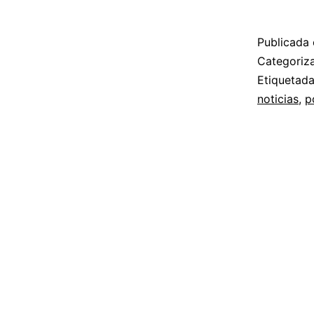
Publicada 
Categori
Etiquetad
noticias
,
p