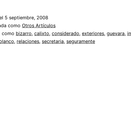
el
5 septiembre, 2008
zada como
Otros Artículos
a como
bizarro
,
calixto
,
considerado
,
exteriores
,
guevara
,
i
olanco
,
relaciones
,
secretaria
,
seguramente