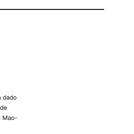
a dado
 de
l Mao-