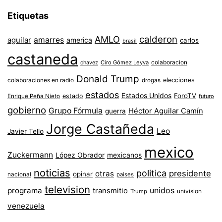
Etiquetas
AMLO
calderon
aguilar
amarres
america
carlos
brasil
castaneda
colaboracion
chavez
Ciro Gómez Leyva
Donald Trump
colaboraciones en radio
elecciones
drogas
estados
Estados Unidos
ForoTV
estado
Enrique Peña Nieto
futuro
gobierno
Grupo Fórmula
Héctor Aguilar Camín
guerra
Jorge Castañeda
Leo
Javier Tello
mexico
Zuckermann
López Obrador
mexicanos
noticias
politica
presidente
otras
opinar
nacional
paises
television
unidos
programa
transmitio
univision
Trump
venezuela