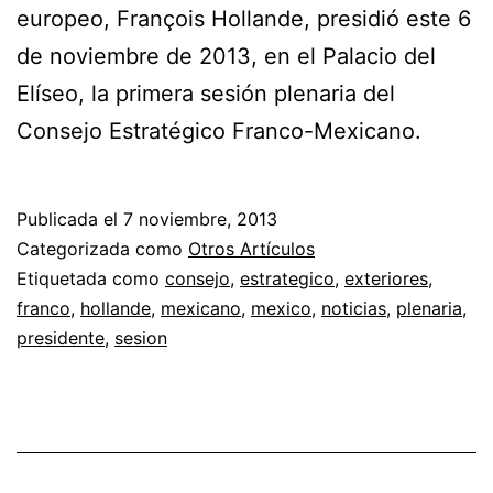
europeo, François Hollande, presidió este 6
de noviembre de 2013, en el Palacio del
Elíseo, la primera sesión plenaria del
Consejo Estratégico Franco-Mexicano.
Publicada el
7 noviembre, 2013
Categorizada como
Otros Artículos
Etiquetada como
consejo
,
estrategico
,
exteriores
,
franco
,
hollande
,
mexicano
,
mexico
,
noticias
,
plenaria
,
presidente
,
sesion