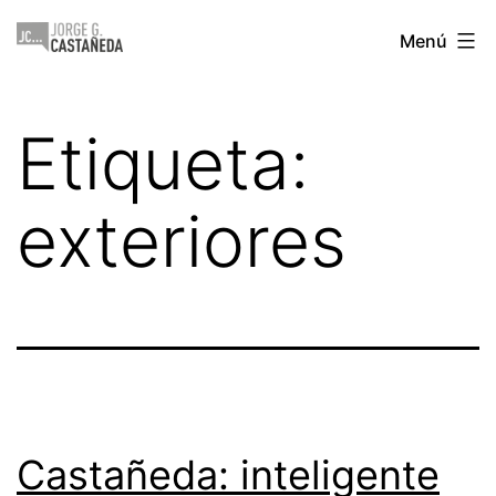
Saltar
Jorge
Menú
al
Castañeda
contenido
Etiqueta:
exteriores
Castañeda: inteligente