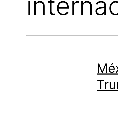
internac
Méx
Tru