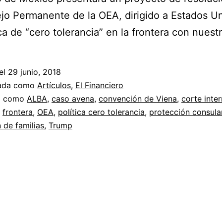
jo Permanente de la OEA, dirigido a Estados U
ica de “cero tolerancia” en la frontera con nuestr
el
29 junio, 2018
zada como
Artículos
,
El Financiero
a como
ALBA
,
caso avena
,
convención de Viena
,
corte inte
,
frontera
,
OEA
,
política cero tolerancia
,
protección consula
 de familias
,
Trump