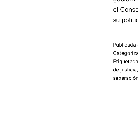
el Conse
su polít
Publicada 
Categori
Etiquetad
de justicia
separación