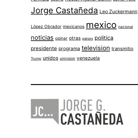
Jorge Castañeda
Leo Zuckermann
mexico
López Obrador
mexicanos
nacional
noticias
politica
otras
opinar
paises
television
presidente
programa
transmitio
unidos
venezuela
univision
Trump