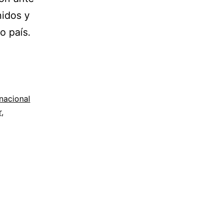
nidos y
o país.
rnacional
r
,