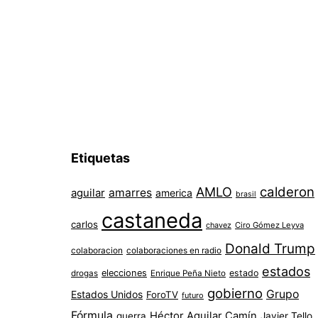
Etiquetas
AMLO
calderon
aguilar
amarres
america
brasil
castaneda
carlos
chavez
Ciro Gómez Leyva
Donald Trump
colaboracion
colaboraciones en radio
estados
elecciones
estado
drogas
Enrique Peña Nieto
gobierno
Grupo
Estados Unidos
ForoTV
futuro
Fórmula
Héctor Aguilar Camín
guerra
Javier Tello