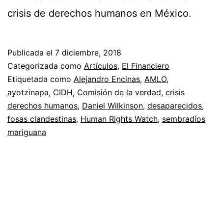
crisis de derechos humanos en México.
Publicada el
7 diciembre, 2018
Categorizada como
Artículos
,
El Financiero
Etiquetada como
Alejandro Encinas
,
AMLO
,
ayotzinapa
,
CIDH
,
Comisión de la verdad
,
crisis
derechos humanos
,
Daniel Wilkinson
,
desaparecidos
,
fosas clandestinas
,
Human Rights Watch
,
sembradíos
mariguana