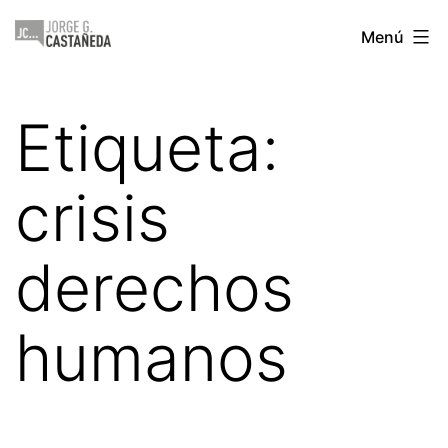
Saltar
Jorge
Menú
al
Castañeda
contenido
Etiqueta:
crisis
derechos
humanos