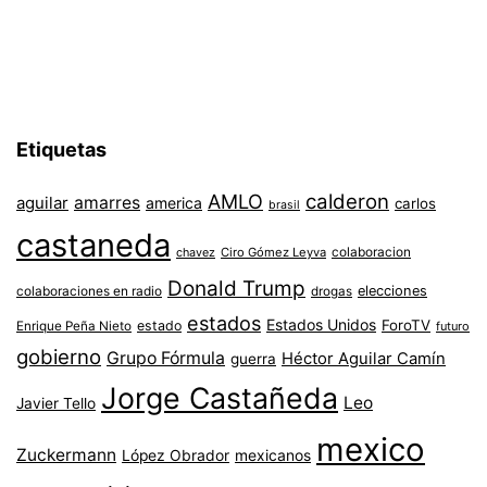
Etiquetas
AMLO
calderon
aguilar
amarres
america
carlos
brasil
castaneda
colaboracion
chavez
Ciro Gómez Leyva
Donald Trump
colaboraciones en radio
elecciones
drogas
estados
Estados Unidos
ForoTV
estado
Enrique Peña Nieto
futuro
gobierno
Grupo Fórmula
Héctor Aguilar Camín
guerra
Jorge Castañeda
Leo
Javier Tello
mexico
Zuckermann
López Obrador
mexicanos