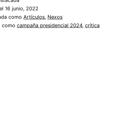
estacada
el
16 junio, 2022
zada como
Artículos
,
Nexos
a como
campaña presidencial 2024
,
crítica