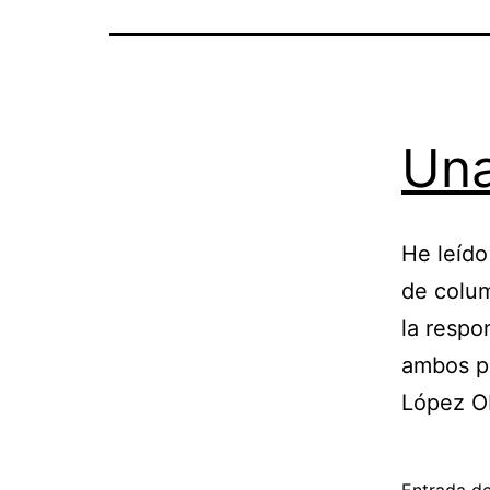
Una
He leído
de colum
la respo
ambos pa
López Ob