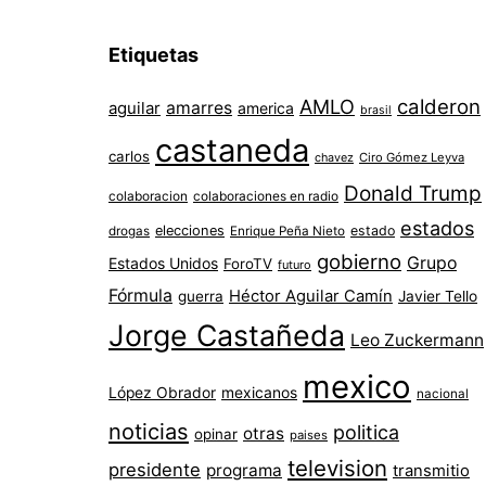
Etiquetas
AMLO
calderon
aguilar
amarres
america
brasil
castaneda
carlos
chavez
Ciro Gómez Leyva
Donald Trump
colaboracion
colaboraciones en radio
estados
elecciones
estado
drogas
Enrique Peña Nieto
gobierno
Grupo
Estados Unidos
ForoTV
futuro
Fórmula
Héctor Aguilar Camín
guerra
Javier Tello
Jorge Castañeda
Leo Zuckermann
mexico
López Obrador
mexicanos
nacional
noticias
politica
otras
opinar
paises
television
presidente
programa
transmitio