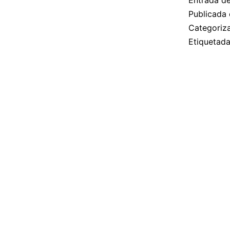
Entrada d
Publicada 
Categori
Etiquetad