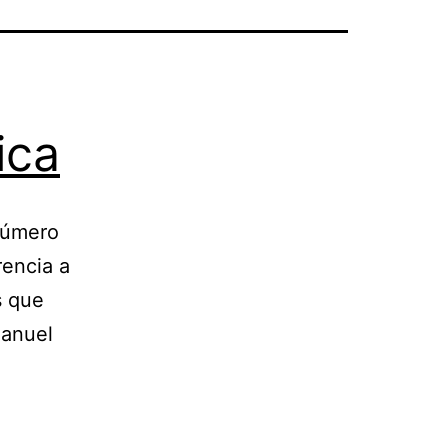
ica
 número
rencia a
s que
Manuel