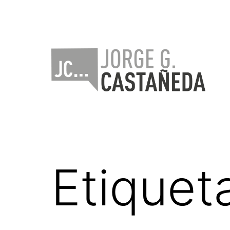
Saltar
al
contenido
Jorge
Castañeda
Etiquet