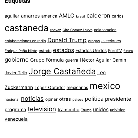
Etiquetas
AMLO
calderon
aguilar
amarres
america
carlos
brasil
castaneda
colaboracion
chavez
Ciro Gómez Leyva
Donald Trump
colaboraciones en radio
elecciones
drogas
estados
Estados Unidos
ForoTV
estado
Enrique Peña Nieto
futuro
gobierno
Grupo Fórmula
Héctor Aguilar Camín
guerra
Jorge Castañeda
Leo
Javier Tello
mexico
Zuckermann
López Obrador
mexicanos
noticias
politica
presidente
otras
opinar
nacional
paises
television
unidos
programa
transmitio
univision
Trump
venezuela