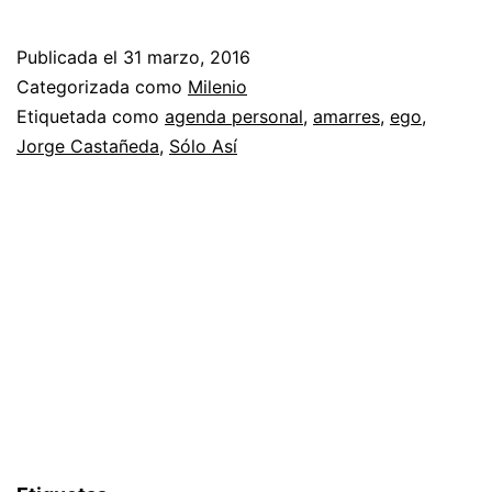
Publicada el
31 marzo, 2016
Categorizada como
Milenio
Etiquetada como
agenda personal
,
amarres
,
ego
,
Jorge Castañeda
,
Sólo Así