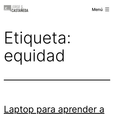
Saltar
Jorge
Menú
al
Castañeda
contenido
Etiqueta:
equidad
Laptop para aprender a