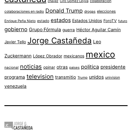
colaboracion
chavez
Ciro Gómez Leyva
Donald Trump
colaboraciones en radio
elecciones
drogas
estados
Estados Unidos
ForoTV
estado
Enrique Peña Nieto
futuro
gobierno
Grupo Fórmula
Héctor Aguilar Camín
guerra
Jorge Castañeda
Leo
Javier Tello
mexico
Zuckermann
López Obrador
mexicanos
noticias
politica
presidente
otras
opinar
nacional
paises
television
unidos
programa
transmitio
univision
Trump
venezuela