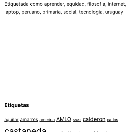
Etiquetada como
aprender
,
equidad
,
filosofia
,
internet
,
laptop
,
peruano
,
primaria
,
social
,
tecnologia
,
uruguay
Etiquetas
AMLO
calderon
aguilar
amarres
america
carlos
brasil
castaneda