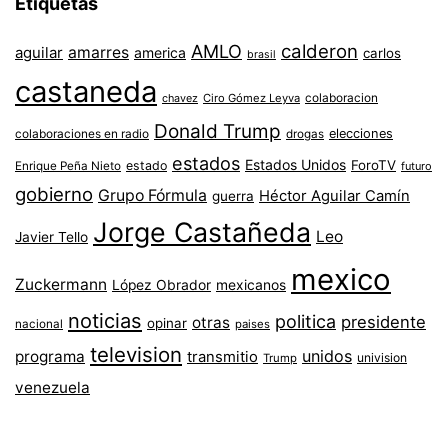
Etiquetas
AMLO
calderon
aguilar
amarres
america
carlos
brasil
castaneda
colaboracion
chavez
Ciro Gómez Leyva
Donald Trump
colaboraciones en radio
elecciones
drogas
estados
Estados Unidos
ForoTV
estado
Enrique Peña Nieto
futuro
gobierno
Grupo Fórmula
Héctor Aguilar Camín
guerra
Jorge Castañeda
Leo
Javier Tello
mexico
Zuckermann
López Obrador
mexicanos
noticias
politica
presidente
otras
opinar
nacional
paises
television
unidos
programa
transmitio
univision
Trump
venezuela