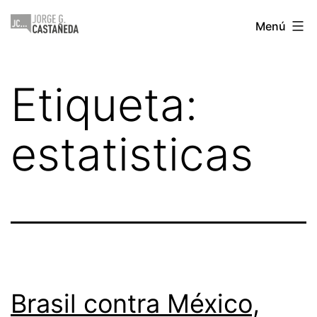
Saltar
Jorge
Menú
al
Castañeda
contenido
Etiqueta:
estatisticas
Brasil contra México,