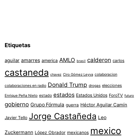
Etiquetas
AMLO
calderon
aguilar
amarres
america
carlos
brasil
castaneda
colaboracion
chavez
Ciro Gómez Leyva
Donald Trump
colaboraciones en radio
elecciones
drogas
estados
Estados Unidos
ForoTV
estado
Enrique Peña Nieto
futuro
gobierno
Grupo Fórmula
Héctor Aguilar Camín
guerra
Jorge Castañeda
Leo
Javier Tello
mexico
Zuckermann
López Obrador
mexicanos