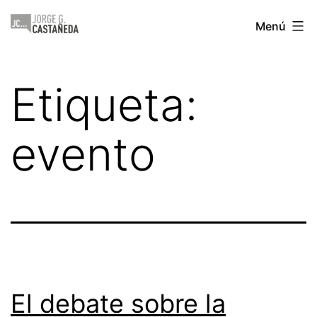
Saltar
Jorge
Menú
al
Castañeda
contenido
Etiqueta:
evento
El debate sobre la