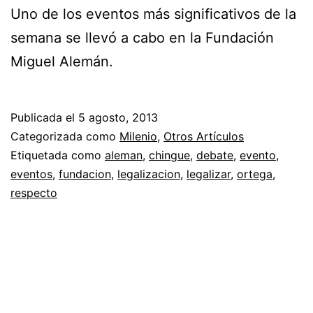
Uno de los eventos más significativos de la
semana se llevó a cabo en la Fundación
Miguel Alemán.
Publicada el
5 agosto, 2013
Categorizada como
Milenio
,
Otros Artículos
Etiquetada como
aleman
,
chingue
,
debate
,
evento
,
eventos
,
fundacion
,
legalizacion
,
legalizar
,
ortega
,
respecto