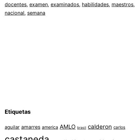
docentes
,
examen
,
examinados
,
habilidades
,
maestros
,
nacional
,
semana
Etiquetas
AMLO
calderon
aguilar
amarres
america
carlos
brasil
castaneda