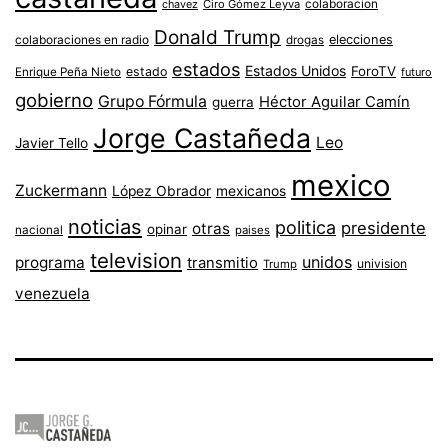
colaboracion
chavez
Ciro Gómez Leyva
Donald Trump
colaboraciones en radio
elecciones
drogas
estados
Estados Unidos
ForoTV
estado
Enrique Peña Nieto
futuro
gobierno
Grupo Fórmula
Héctor Aguilar Camín
guerra
Jorge Castañeda
Leo
Javier Tello
mexico
Zuckermann
López Obrador
mexicanos
noticias
politica
presidente
otras
opinar
nacional
paises
television
unidos
programa
transmitio
univision
Trump
venezuela