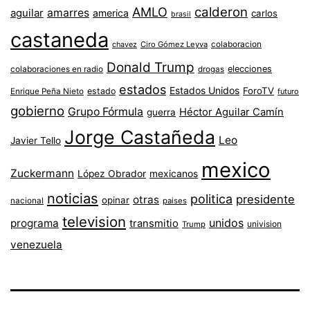
AMLO
calderon
aguilar
amarres
america
carlos
brasil
castaneda
colaboracion
chavez
Ciro Gómez Leyva
Donald Trump
colaboraciones en radio
elecciones
drogas
estados
Estados Unidos
ForoTV
estado
Enrique Peña Nieto
futuro
gobierno
Grupo Fórmula
Héctor Aguilar Camín
guerra
Jorge Castañeda
Leo
Javier Tello
mexico
Zuckermann
López Obrador
mexicanos
noticias
politica
presidente
otras
opinar
nacional
paises
television
unidos
programa
transmitio
univision
Trump
venezuela