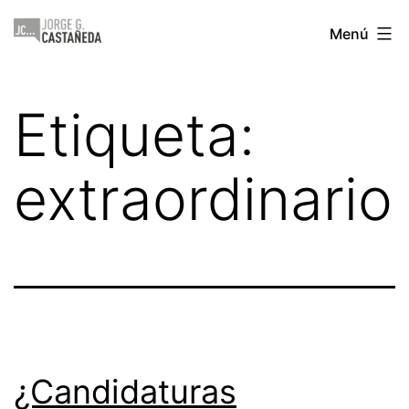
Saltar
Jorge
Menú
al
Castañeda
contenido
Etiqueta:
extraordinario
¿Candidaturas