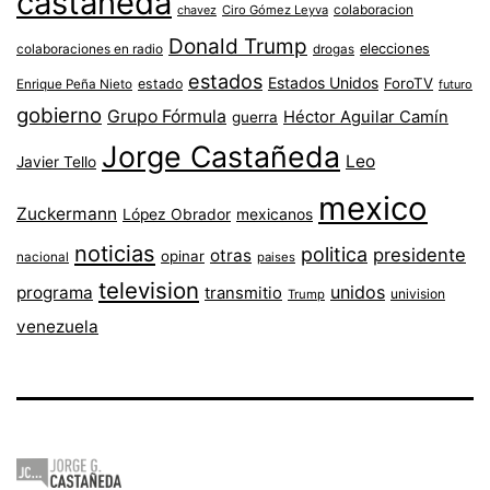
castaneda
colaboracion
chavez
Ciro Gómez Leyva
Donald Trump
colaboraciones en radio
elecciones
drogas
estados
Estados Unidos
ForoTV
estado
Enrique Peña Nieto
futuro
gobierno
Grupo Fórmula
Héctor Aguilar Camín
guerra
Jorge Castañeda
Leo
Javier Tello
mexico
Zuckermann
López Obrador
mexicanos
noticias
politica
presidente
otras
opinar
nacional
paises
television
unidos
programa
transmitio
univision
Trump
venezuela