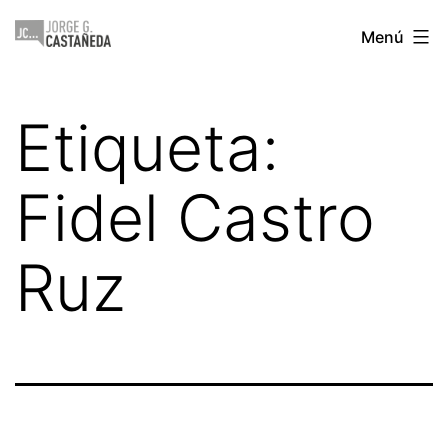
Saltar
Jorge
Menú
al
Castañeda
contenido
Etiqueta:
Fidel Castro
Ruz