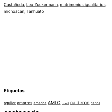
Castañeda
,
Leo Zuckermann
,
matrimonios igualitarios
,
michoacan
,
Tanhuato
Etiquetas
AMLO
calderon
aguilar
amarres
america
carlos
brasil