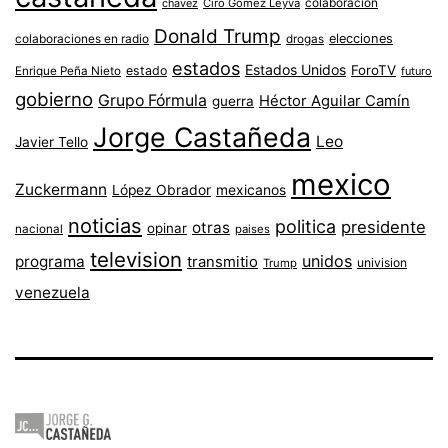
colaboracion
chavez
Ciro Gómez Leyva
Donald Trump
colaboraciones en radio
elecciones
drogas
estados
Estados Unidos
ForoTV
estado
Enrique Peña Nieto
futuro
gobierno
Grupo Fórmula
Héctor Aguilar Camín
guerra
Jorge Castañeda
Leo
Javier Tello
mexico
Zuckermann
López Obrador
mexicanos
noticias
politica
presidente
otras
opinar
nacional
paises
television
unidos
programa
transmitio
univision
Trump
venezuela