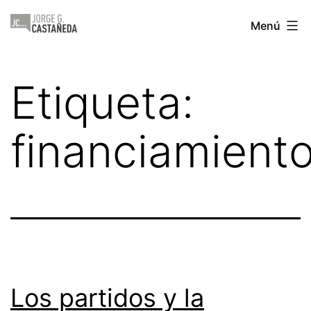
Saltar
Jorge
Menú
al
Castañeda
contenido
Etiqueta:
financiamient
Los partidos y la