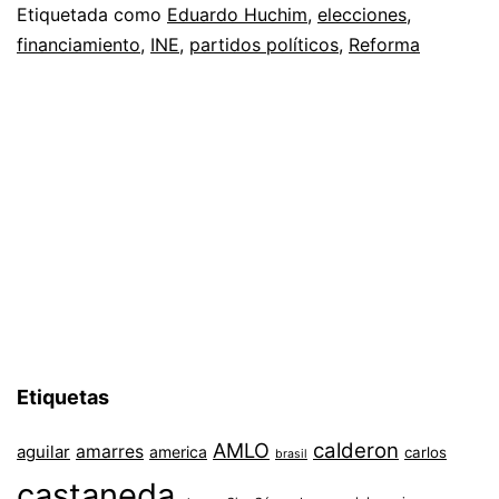
Etiquetada como
Eduardo Huchim
,
elecciones
,
financiamiento
,
INE
,
partidos políticos
,
Reforma
Etiquetas
AMLO
calderon
aguilar
amarres
america
carlos
brasil
castaneda