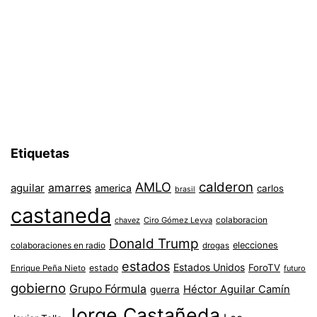
Etiquetas
AMLO
calderon
aguilar
amarres
america
carlos
brasil
castaneda
colaboracion
chavez
Ciro Gómez Leyva
Donald Trump
colaboraciones en radio
elecciones
drogas
estados
Estados Unidos
ForoTV
estado
Enrique Peña Nieto
futuro
gobierno
Grupo Fórmula
Héctor Aguilar Camín
guerra
Jorge Castañeda